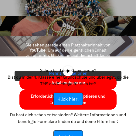
Sie sehen gerade einen Platzhalterinhalt von
YouTube
. Um auf den eigentlichen Inhalt
zuzugreifen, klicken Sie auf die Schaltfläche
unten. Bitte beachten Sie, dass dabei Daten an
Drittanbieter weitergegeben werden.
Schon bald dein Gymnasium?
Mehr Informationen
Bist du in der 4. Klasse einer Grundschule und überlegst, ob die
Inhalt entsperren
TMS das Richtige für dich ist?
Erforderlichen Service akzeptieren und
Klick hier!
Inhalte entsperren
Du hast dich schon entschieden? Weitere Informationen und
benötigte Formulare finden du und deine Eltern hier: