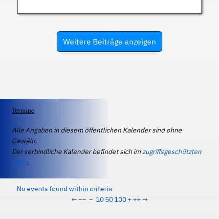
Weitere Beiträge anzeigen
Termine
Alle Angaben in diesem öffentlichen Kalender sind ohne
Gewähr.
Der verbindliche Kalender befindet sich im
zugriffsgeschützten
IServ
.
No events found within criteria
←
−−
−
10
50
100
+
++
→