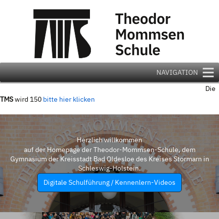
Zum
Inhalt
springen
NAVIGATION
Die
TMS
wird 150
bitte hier klicken
Herzlich willkommen
auf der Homepage der Theodor-Mommsen-Schule, dem
Gymnasium der Kreisstadt Bad Oldesloe des Kreises Stormarn in
Schleswig-Holstein.
Digitale Schulführung / Kennenlern-Videos