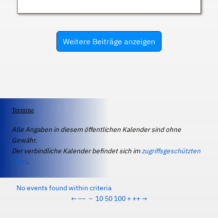
Weitere Beiträge anzeigen
Termine
Alle Angaben in diesem öffentlichen Kalender sind ohne
Gewähr.
Der verbindliche Kalender befindet sich im
zugriffsgeschützten
IServ
.
No events found within criteria
←
−−
−
10
50
100
+
++
→