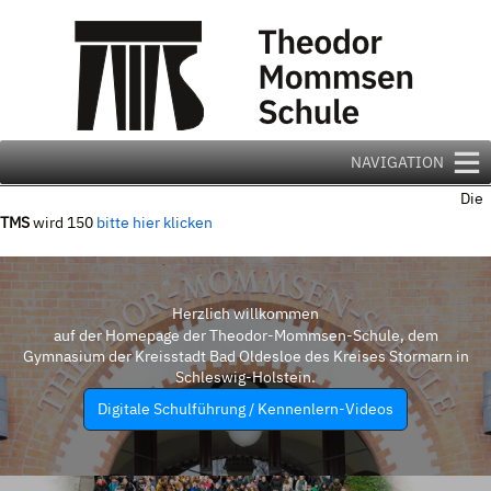
Zum
Inhalt
springen
NAVIGATION
Die
TMS
wird 150
bitte hier klicken
Herzlich willkommen
auf der Homepage der Theodor-Mommsen-Schule, dem
Gymnasium der Kreisstadt Bad Oldesloe des Kreises Stormarn in
Schleswig-Holstein.
Digitale Schulführung / Kennenlern-Videos