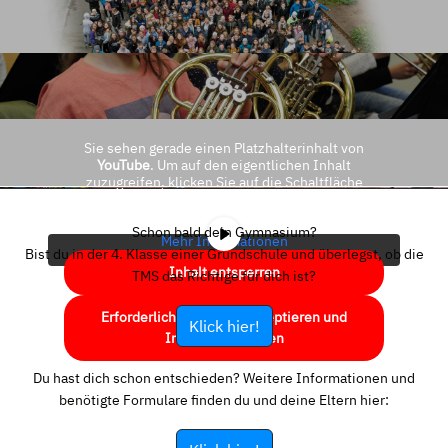
Sie sehen gerade einen Platzhalterinhalt von
YouTube
. Um auf den eigentlichen Inhalt
zuzugreifen, klicken Sie auf die Schaltfläche
unten. Bitte beachten Sie, dass dabei Daten an
Drittanbieter weitergegeben werden.
Schon bald dein Gymnasium?
Mehr Informationen
Bist du in der 4. Klasse einer Grundschule und überlegst, ob die
Inhalt entsperren
TMS das Richtige für dich ist?
Erforderlichen Service akzeptieren und
Klick hier!
Inhalte entsperren
Du hast dich schon entschieden? Weitere Informationen und
benötigte Formulare finden du und deine Eltern hier: