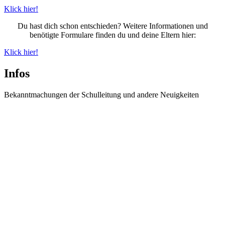
Klick hier!
Du hast dich schon entschieden? Weitere Informationen und
benötigte Formulare finden du und deine Eltern hier:
Klick hier!
Infos
Bekanntmachungen der Schulleitung und andere Neuigkeiten
Information zur Einschulungsfeier der neuen 5.
Klassen
Informationen zur Einschulungsfeier der neuen 5. Klassen Wegen eines
Brandes...
weiter lesen
Spanienaustausch 2026
Unser Spanien-Austausch in San Sebastián Unser Spanienaustausch mit