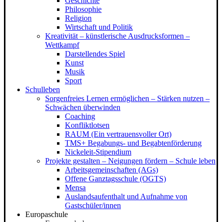
Geschichte
Philosophie
Religion
Wirtschaft und Politik
Kreativität – künstlerische Ausdrucksformen –
Wettkampf
Darstellendes Spiel
Kunst
Musik
Sport
Schulleben
Sorgenfreies Lernen ermöglichen – Stärken nutzen –
Schwächen überwinden
Coaching
Konfliktlotsen
RAUM (Ein vertrauensvoller Ort)
TMS+ Begabungs- und Begabtenförderung
Nickeleit-Stipendium
Projekte gestalten – Neigungen fördern – Schule leben
Arbeitsgemeinschaften (AGs)
Offene Ganztagsschule (OGTS)
Mensa
Auslandsaufenthalt und Aufnahme von
Gastschüler/innen
Europaschule