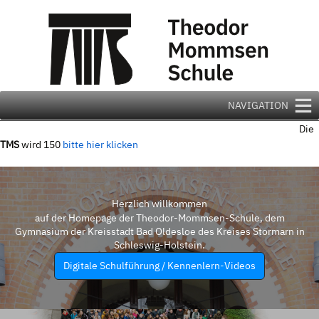
Zum
Inhalt
springen
NAVIGATION
Die
TMS
wird 150
bitte hier klicken
Herzlich willkommen
auf der Homepage der Theodor-Mommsen-Schule, dem
Gymnasium der Kreisstadt Bad Oldesloe des Kreises Stormarn in
Schleswig-Holstein.
Digitale Schulführung / Kennenlern-Videos