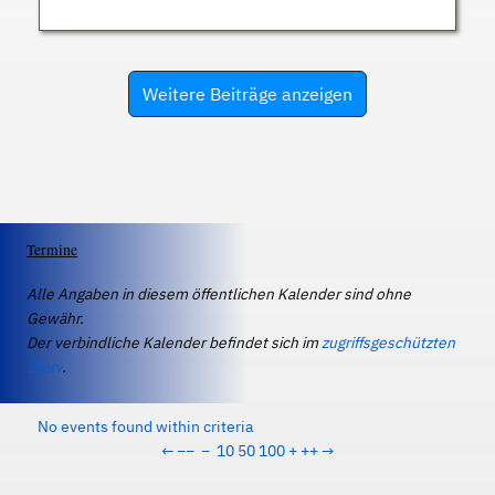
Weitere Beiträge anzeigen
Termine
Alle Angaben in diesem öffentlichen Kalender sind ohne
Gewähr.
Der verbindliche Kalender befindet sich im
zugriffsgeschützten
IServ
.
No events found within criteria
←
−−
−
10
50
100
+
++
→