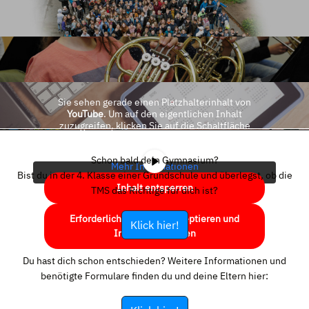
Sie sehen gerade einen Platzhalterinhalt von
YouTube
. Um auf den eigentlichen Inhalt
zuzugreifen, klicken Sie auf die Schaltfläche
unten. Bitte beachten Sie, dass dabei Daten an
Drittanbieter weitergegeben werden.
Schon bald dein Gymnasium?
Mehr Informationen
Bist du in der 4. Klasse einer Grundschule und überlegst, ob die
Inhalt entsperren
TMS das Richtige für dich ist?
Erforderlichen Service akzeptieren und
Klick hier!
Inhalte entsperren
Du hast dich schon entschieden? Weitere Informationen und
benötigte Formulare finden du und deine Eltern hier: