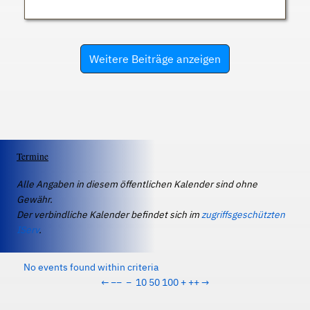
Weitere Beiträge anzeigen
Termine
Alle Angaben in diesem öffentlichen Kalender sind ohne
Gewähr.
Der verbindliche Kalender befindet sich im
zugriffsgeschützten
IServ
.
No events found within criteria
←
−−
−
10
50
100
+
++
→