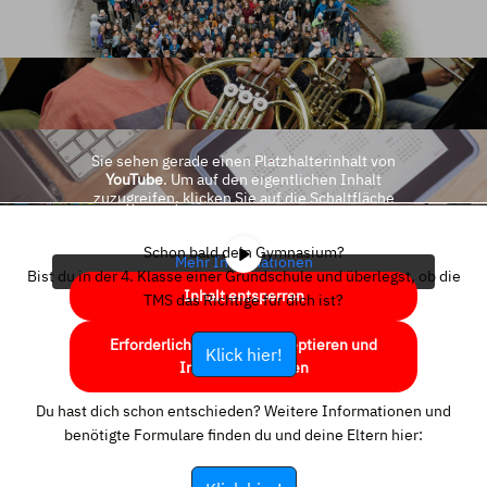
Sie sehen gerade einen Platzhalterinhalt von
YouTube
. Um auf den eigentlichen Inhalt
zuzugreifen, klicken Sie auf die Schaltfläche
unten. Bitte beachten Sie, dass dabei Daten an
Drittanbieter weitergegeben werden.
Schon bald dein Gymnasium?
Mehr Informationen
Bist du in der 4. Klasse einer Grundschule und überlegst, ob die
Inhalt entsperren
TMS das Richtige für dich ist?
Erforderlichen Service akzeptieren und
Klick hier!
Inhalte entsperren
Du hast dich schon entschieden? Weitere Informationen und
benötigte Formulare finden du und deine Eltern hier: