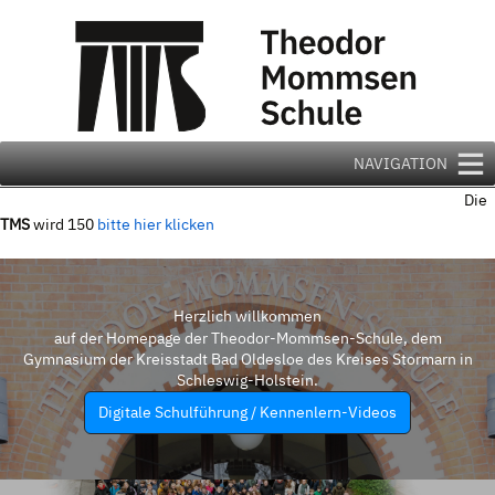
Zum
Inhalt
springen
NAVIGATION
Die
TMS
wird 150
bitte hier klicken
Herzlich willkommen
auf der Homepage der Theodor-Mommsen-Schule, dem
Gymnasium der Kreisstadt Bad Oldesloe des Kreises Stormarn in
Schleswig-Holstein.
Digitale Schulführung / Kennenlern-Videos