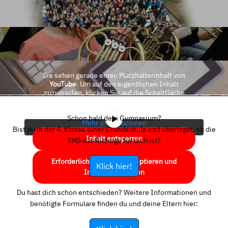
Sie sehen gerade einen Platzhalterinhalt von
YouTube
. Um auf den eigentlichen Inhalt
zuzugreifen, klicken Sie auf die Schaltfläche
unten. Bitte beachten Sie, dass dabei Daten an
Drittanbieter weitergegeben werden.
Schon bald dein Gymnasium?
Mehr Informationen
Bist du in der 4. Klasse einer Grundschule und überlegst, ob die
Inhalt entsperren
TMS das Richtige für dich ist?
Erforderlichen Service akzeptieren und
Klick hier!
Inhalte entsperren
Du hast dich schon entschieden? Weitere Informationen und
benötigte Formulare finden du und deine Eltern hier: