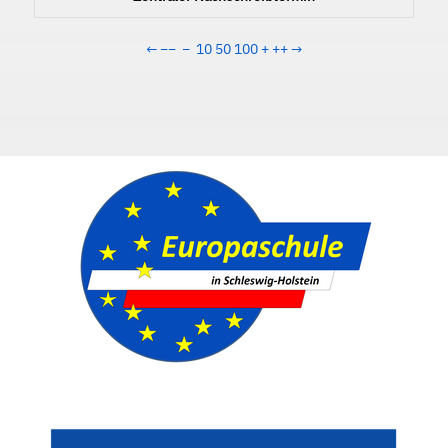
←
−−
−
10
50
100
+
++
→