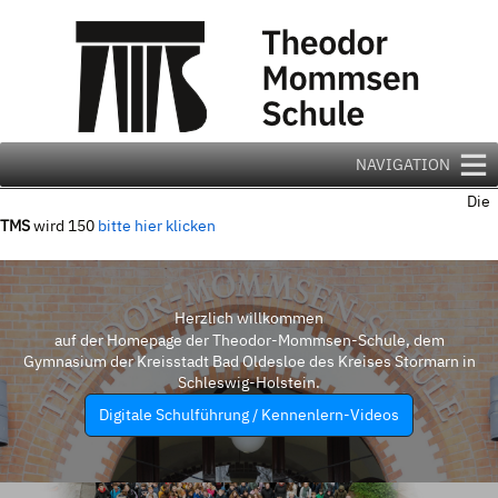
Zum
Inhalt
springen
NAVIGATION
Die
TMS
wird 150
bitte hier klicken
Herzlich willkommen
auf der Homepage der Theodor-Mommsen-Schule, dem
Gymnasium der Kreisstadt Bad Oldesloe des Kreises Stormarn in
Schleswig-Holstein.
Digitale Schulführung / Kennenlern-Videos