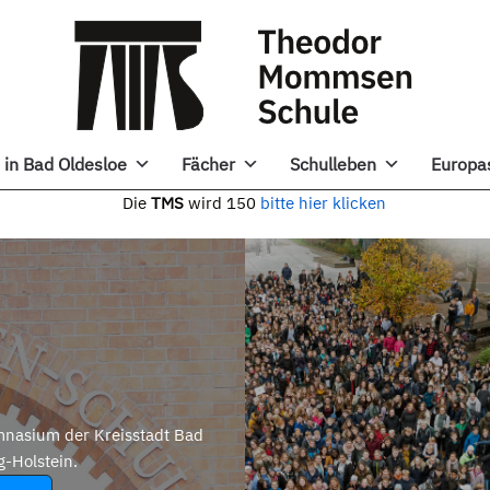
in Bad Oldesloe
Fächer
Schulleben
Europa
e
TMS
wird 150
bitte hier klicken
nasium der Kreisstadt Bad
g-Holstein.