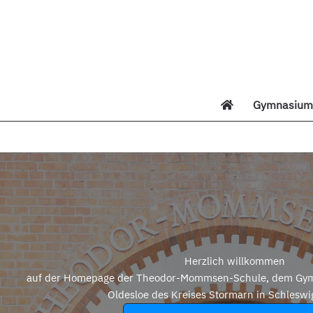
Zum
Inhalt
springen
Gymnasium 
Di
Herzlich willkommen
auf der Homepage der Theodor-Mommsen-Schule, dem Gym
Oldesloe des Kreises Stormarn in Schleswi