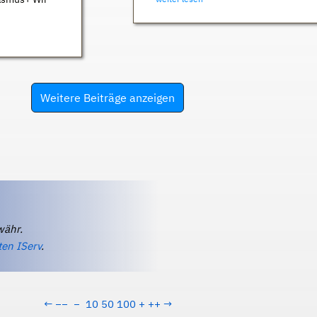
Weitere Beiträge anzeigen
währ.
ten IServ
.
←
−−
−
10
50
100
+
++
→