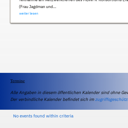
(Frau Jagdman und...
weiter lesen
Termine
Alle Angaben in diesem öffentlichen Kalender sind ohne Ge
Der verbindliche Kalender befindet sich im
zugriffsgeschütz
No events found within criteria