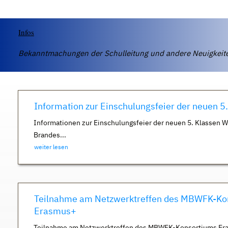
Infos
Bekanntmachungen der Schulleitung und andere Neuigkei
Information zur Einschulungsfeier der neuen 5
Informationen zur Einschulungsfeier der neuen 5. Klassen 
Brandes...
weiter lesen
Teilnahme am Netzwerktreffen des MBWFK-Ko
Erasmus+
Teilnahme am Netzwerktreffen des MBWFK-Konsortiums Er