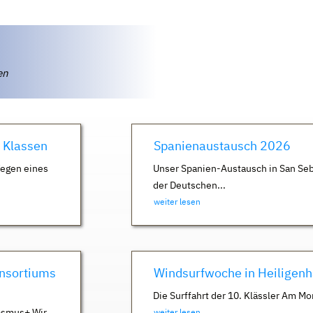
ten
. Klassen
Spanienaustausch 2026
Wegen eines
Unser Spanien-Austausch in San Seb
der Deutschen...
weiter lesen
nsortiums
Windsurfwoche in Heiligen
Die Surffahrt der 10. Klässler Am Mo
asmus+ Wir
weiter lesen