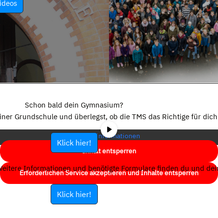
ideos
Sie sehen gerade einen Platzhalterinhalt von
YouTube
. Um auf den
eigentlichen Inhalt zuzugreifen, klicken Sie auf die Schaltfläche unten.
Schon bald dein Gymnasium?
Bitte beachten Sie, dass dabei Daten an Drittanbieter weitergegeben
einer Grundschule und überlegst, ob die TMS das Richtige für dich 
werden.
Mehr Informationen
Klick hier!
Inhalt entsperren
eitere Informationen und benötigte Formulare finden du und dein
Erforderlichen Service akzeptieren und Inhalte entsperren
Klick hier!