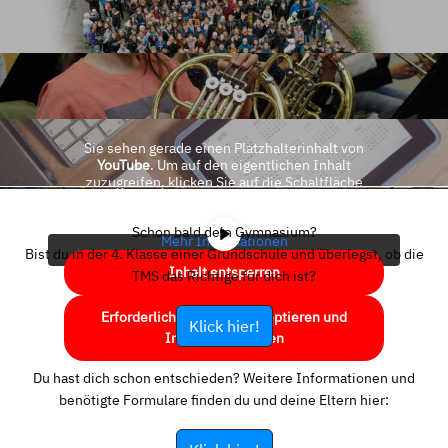
Sie sehen gerade einen Platzhalterinhalt von
YouTube
. Um auf den eigentlichen Inhalt
zuzugreifen, klicken Sie auf die Schaltfläche
unten. Bitte beachten Sie, dass dabei Daten an
Drittanbieter weitergegeben werden.
Schon bald dein Gymnasium?
Mehr Informationen
Bist du in der 4. Klasse einer Grundschule und überlegst, ob die
Inhalt entsperren
TMS das Richtige für dich ist?
Erforderlichen Service akzeptieren und
Klick hier!
Inhalte entsperren
Du hast dich schon entschieden? Weitere Informationen und
benötigte Formulare finden du und deine Eltern hier: