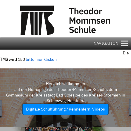
Zum
Inhalt
springen
NAVIGATION
Die
TMS
wird 150
bitte hier klicken
Herzlich willkommen
auf der Homepage der Theodor-Mommsen-Schule, dem
Gymnasium der Kreisstadt Bad Oldesloe des Kreises Stormarn in
Schleswig-Holstein.
Digitale Schulführung / Kennenlern-Videos