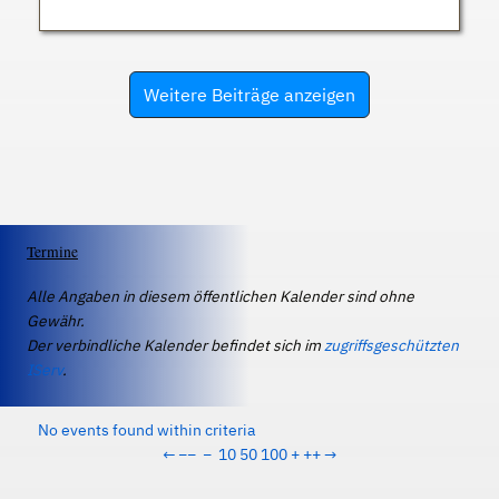
Weitere Beiträge anzeigen
Termine
Alle Angaben in diesem öffentlichen Kalender sind ohne
Gewähr.
Der verbindliche Kalender befindet sich im
zugriffsgeschützten
IServ
.
No events found within criteria
←
−−
−
10
50
100
+
++
→