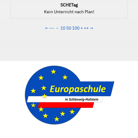
SCHETag
Kein Unterricht nach Plan!
←
−−
−
10
50
100
+
++
→