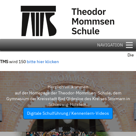
Zum
Inhalt
springen
NAVIGATION
Die
TMS
wird 150
bitte hier klicken
Herzlich willkommen
auf der Homepage der Theodor-Mommsen-Schule, dem
Gymnasium der Kreisstadt Bad Oldesloe des Kreises Stormarn in
Schleswig-Holstein.
Digitale Schulführung / Kennenlern-Videos