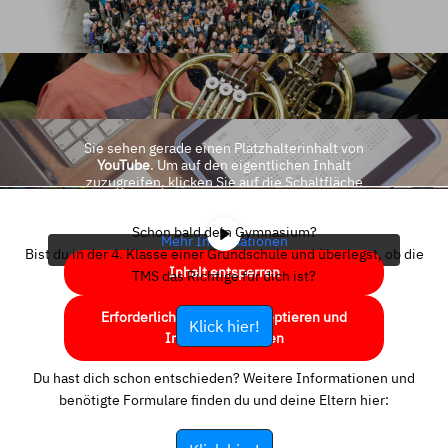
Sie sehen gerade einen Platzhalterinhalt von
YouTube
. Um auf den eigentlichen Inhalt
zuzugreifen, klicken Sie auf die Schaltfläche
unten. Bitte beachten Sie, dass dabei Daten an
Drittanbieter weitergegeben werden.
Schon bald dein Gymnasium?
Mehr Informationen
Bist du in der 4. Klasse einer Grundschule und überlegst, ob die
Inhalt entsperren
TMS das Richtige für dich ist?
Erforderlichen Service akzeptieren und
Klick hier!
Inhalte entsperren
Du hast dich schon entschieden? Weitere Informationen und
benötigte Formulare finden du und deine Eltern hier: