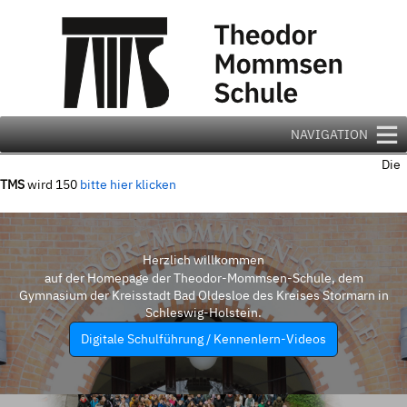
Zum
Inhalt
springen
NAVIGATION
Die
TMS
wird 150
bitte hier klicken
Herzlich willkommen
auf der Homepage der Theodor-Mommsen-Schule, dem
Gymnasium der Kreisstadt Bad Oldesloe des Kreises Stormarn in
Schleswig-Holstein.
Digitale Schulführung / Kennenlern-Videos