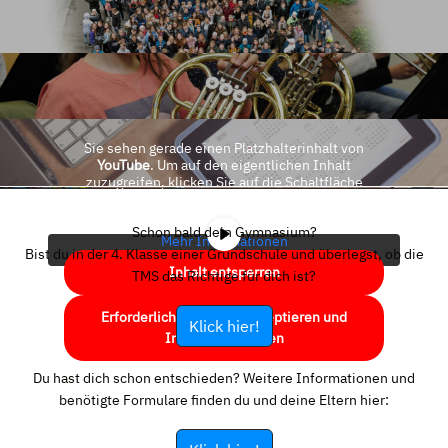
Sie sehen gerade einen Platzhalterinhalt von
YouTube
. Um auf den eigentlichen Inhalt
zuzugreifen, klicken Sie auf die Schaltfläche
unten. Bitte beachten Sie, dass dabei Daten an
Drittanbieter weitergegeben werden.
Schon bald dein Gymnasium?
Mehr Informationen
Bist du in der 4. Klasse einer Grundschule und überlegst, ob die
Inhalt entsperren
TMS das Richtige für dich ist?
Erforderlichen Service akzeptieren und
Klick hier!
Inhalte entsperren
Du hast dich schon entschieden? Weitere Informationen und
benötigte Formulare finden du und deine Eltern hier: