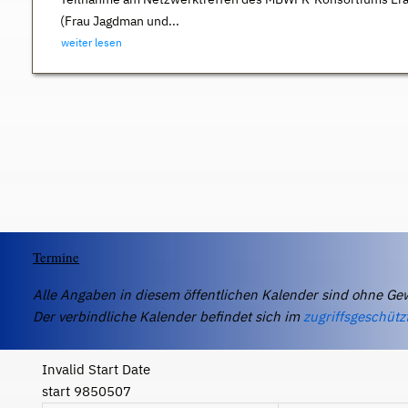
(Frau Jagdman und...
weiter lesen
Termine
Alle Angaben in diesem öffentlichen Kalender sind ohne Ge
Der verbindliche Kalender befindet sich im
zugriffsgeschütz
Invalid Start Date
start 9850507