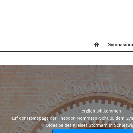
Zum
Inhalt
springen
Gymnasium 
Di
Herzlich willkommen
auf der Homepage der Theodor-Mommsen-Schule, dem Gym
Oldesloe des Kreises Stormarn in Schleswi