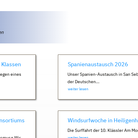
ten
. Klassen
Spanienaustausch 2026
Wegen eines
Unser Spanien-Austausch in San Seb
der Deutschen...
weiter lesen
nsortiums
Windsurfwoche in Heiligen
Die Surffahrt der 10. Klässler Am Mo
asmus+ Wir
weiter lesen