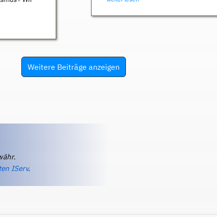
Weitere Beiträge anzeigen
währ.
ten IServ
.