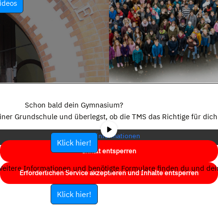
ideos
Sie sehen gerade einen Platzhalterinhalt von
YouTube
. Um auf den
eigentlichen Inhalt zuzugreifen, klicken Sie auf die Schaltfläche unten.
Schon bald dein Gymnasium?
Bitte beachten Sie, dass dabei Daten an Drittanbieter weitergegeben
einer Grundschule und überlegst, ob die TMS das Richtige für dich 
werden.
Mehr Informationen
Klick hier!
Inhalt entsperren
eitere Informationen und benötigte Formulare finden du und dein
Erforderlichen Service akzeptieren und Inhalte entsperren
Klick hier!