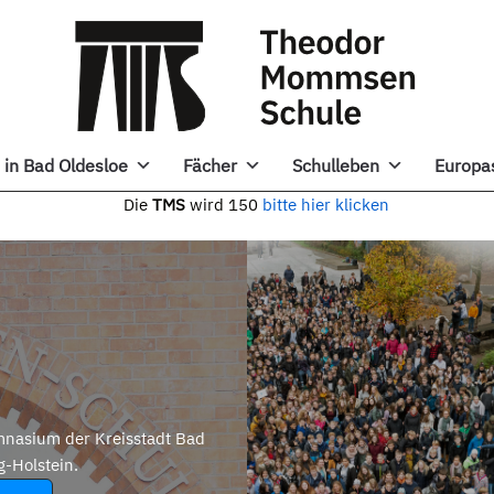
in Bad Oldesloe
Fächer
Schulleben
Europa
e
TMS
wird 150
bitte hier klicken
nasium der Kreisstadt Bad
g-Holstein.