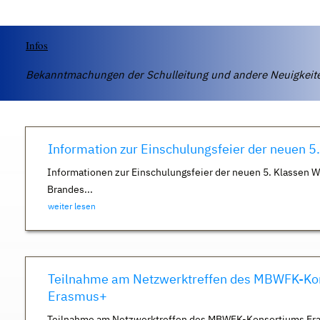
Infos
Bekanntmachungen der Schulleitung und andere Neuigkei
Information zur Einschulungsfeier der neuen 5
Informationen zur Einschulungsfeier der neuen 5. Klassen 
Brandes...
weiter lesen
Teilnahme am Netzwerktreffen des MBWFK-Ko
Erasmus+
Teilnahme am Netzwerktreffen des MBWFK-Konsortiums Er