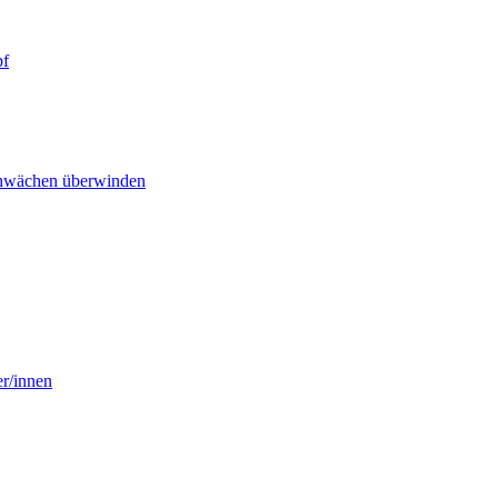
pf
Schwächen überwinden
r/innen