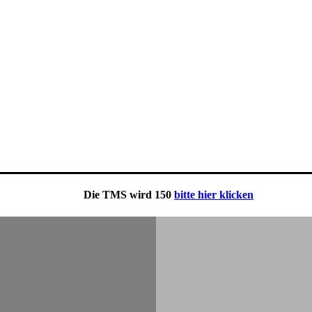
e
TMS
wird 150
bitte hier klicken