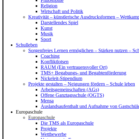
Philosophie
Religion
Wirtschaft und Politik
Kreativität – künstlerische Ausdrucksformen – Wettkam
Darstellendes Spiel
Kunst
Musik
Sport
Schulleben
Sorgenfreies Lernen ermöglichen – Stärken nutzen – 
Coaching
Konfliktlotsen
RAUM (Ein vertrauensvoller Ort)
TMS+ Begabungs- und Begabtenförderung
Nickeleit-Stipendium
Projekte gestalten – Neigungen fördern – Schule leben
Arbeitsgemeinschaften (AGs)
Offene Ganztagsschule (OGTS)
Mensa
Auslandsaufenthalt und Aufnahme von Gastschüle
Europaschule
Europaschule
Die TMS als Europaschule
Projekte
Wettbewerbe