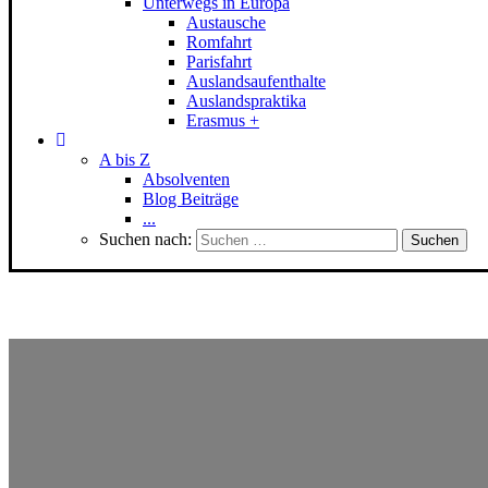
Unterwegs in Europa
Austausche
Romfahrt
Parisfahrt
Auslandsaufenthalte
Auslandspraktika
Erasmus +
A bis Z
Absolventen
Blog Beiträge
...
Suchen nach:
Di