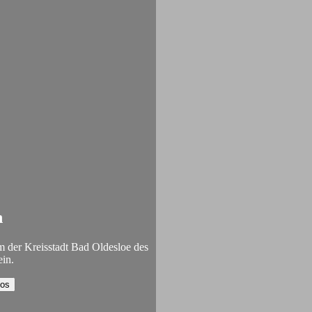
n
er Kreisstadt Bad Oldesloe des
ein.
eos