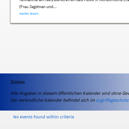
(Frau Jagdman und...
weiter lesen
Termine
Alle Angaben in diesem öffentlichen Kalender sind ohne Ge
Der verbindliche Kalender befindet sich im
zugriffsgeschütz
No events found within criteria