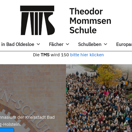
in Bad Oldesloe
Fächer
Schulleben
Europa
e
TMS
wird 150
bitte hier klicken
nasium der Kreisstadt Bad
g-Holstein.