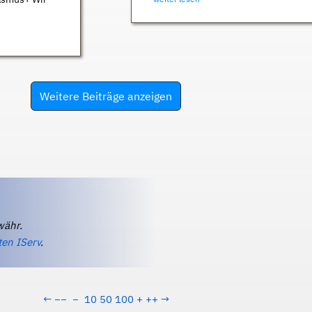
Weitere Beiträge anzeigen
währ.
ten IServ
.
←
−−
−
10
50
100
+
++
→