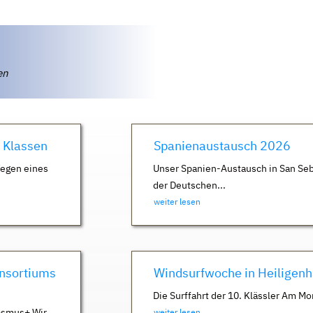
ten
. Klassen
Spanienaustausch 2026
Wegen eines
Unser Spanien-Austausch in San Seb
der Deutschen...
weiter lesen
nsortiums
Windsurfwoche in Heiligen
Die Surffahrt der 10. Klässler Am Mo
asmus+ Wir
weiter lesen