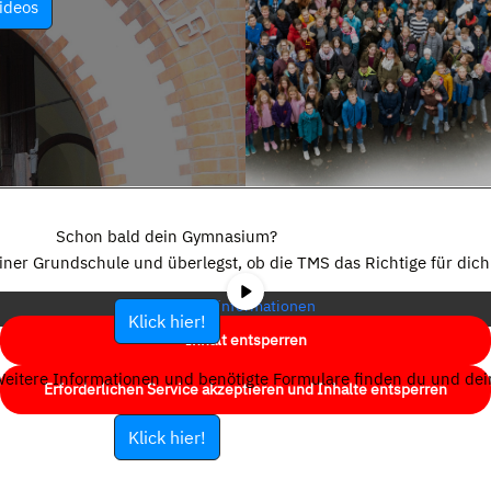
ideos
Sie sehen gerade einen Platzhalterinhalt von
YouTube
. Um auf den
eigentlichen Inhalt zuzugreifen, klicken Sie auf die Schaltfläche unten.
Schon bald dein Gymnasium?
Bitte beachten Sie, dass dabei Daten an Drittanbieter weitergegeben
einer Grundschule und überlegst, ob die TMS das Richtige für dich 
werden.
Mehr Informationen
Klick hier!
Inhalt entsperren
eitere Informationen und benötigte Formulare finden du und dein
Erforderlichen Service akzeptieren und Inhalte entsperren
Klick hier!