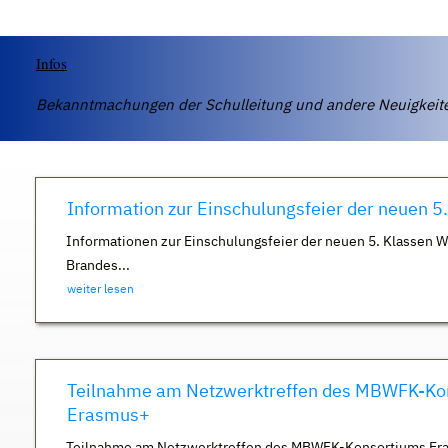
Infos
Bekanntmachungen der Schulleitung und andere Neuigkei
Information zur Einschulungsfeier der neuen 5
Informationen zur Einschulungsfeier der neuen 5. Klassen 
Brandes...
weiter lesen
Teilnahme am Netzwerktreffen des MBWFK-Ko
Erasmus+
Teilnahme am Netzwerktreffen des MBWFK-Konsortiums Er