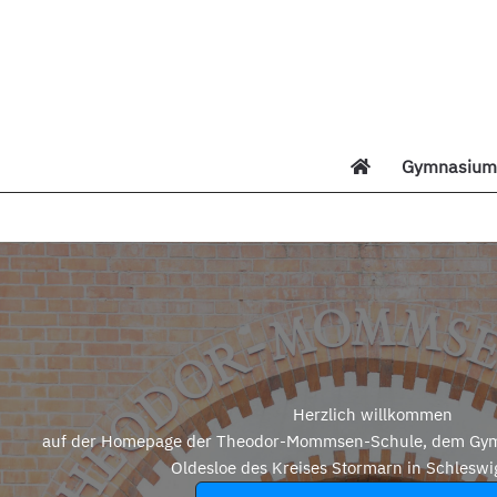
Zum
Inhalt
springen
Gymnasium 
Di
Herzlich willkommen
auf der Homepage der Theodor-Mommsen-Schule, dem Gym
Oldesloe des Kreises Stormarn in Schleswi