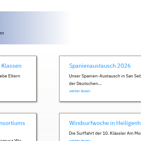
ten
. Klassen
Spanienaustausch 2026
ebe Eltern
Unser Spanien-Austausch in San Seb
der Deutschen...
weiter lesen
nsortiums
Windsurfwoche in Heiligen
Die Surffahrt der 10. Klässler Am Mo
asmus+ Wir
weiter lesen