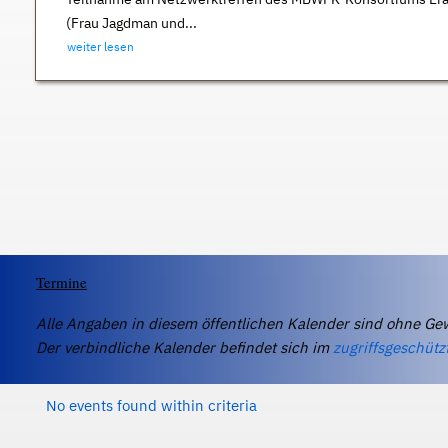
(Frau Jagdman und...
weiter lesen
Termine
Alle Angaben in diesem öffentlichen Kalender sind ohne Ge
Der verbindliche Kalender befindet sich im
zugriffsgeschütz
No events found within criteria