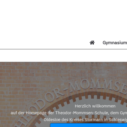
Zum
Inhalt
springen
Gymnasium 
Di
Herzlich willkommen
auf der Homepage der Theodor-Mommsen-Schule, dem Gym
Oldesloe des Kreises Stormarn in Schleswi