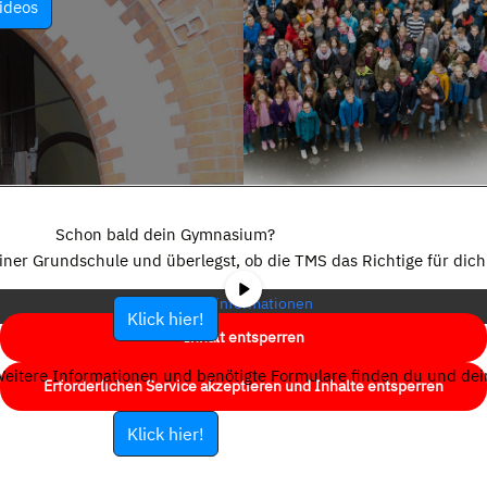
ideos
Sie sehen gerade einen Platzhalterinhalt von
YouTube
. Um auf den
eigentlichen Inhalt zuzugreifen, klicken Sie auf die Schaltfläche unten.
Schon bald dein Gymnasium?
Bitte beachten Sie, dass dabei Daten an Drittanbieter weitergegeben
einer Grundschule und überlegst, ob die TMS das Richtige für dich 
werden.
Mehr Informationen
Klick hier!
Inhalt entsperren
eitere Informationen und benötigte Formulare finden du und dein
Erforderlichen Service akzeptieren und Inhalte entsperren
Klick hier!