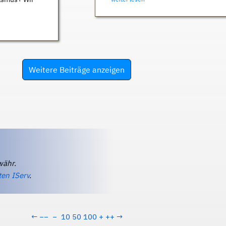
Weitere Beiträge anzeigen
währ.
ten IServ
.
←
−−
−
10
50
100
+
++
→