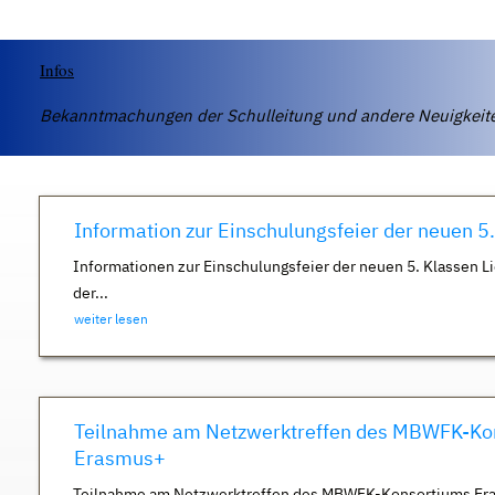
Infos
Bekanntmachungen der Schulleitung und andere Neuigkei
Information zur Einschulungsfeier der neuen 5
Informationen zur Einschulungsfeier der neuen 5. Klassen Li
der...
weiter lesen
Teilnahme am Netzwerktreffen des MBWFK-Ko
Erasmus+
Teilnahme am Netzwerktreffen des MBWFK-Konsortiums Er