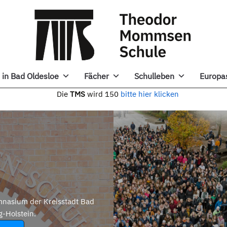
in Bad Oldesloe
Fächer
Schulleben
Europa
e
TMS
wird 150
bitte hier klicken
nasium der Kreisstadt Bad
g-Holstein.