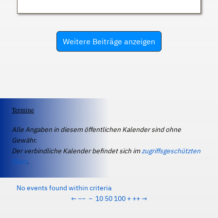
Weitere Beiträge anzeigen
Termine
Alle Angaben in diesem öffentlichen Kalender sind ohne
Gewähr.
Der verbindliche Kalender befindet sich im
zugriffsgeschützten
IServ
.
No events found within criteria
←
−−
−
10
50
100
+
++
→