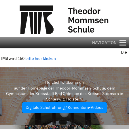
Zum
Inhalt
springen
NAVIGATION
Die
TMS
wird 150
bitte hier klicken
Herzlich willkommen
auf der Homepage der Theodor-Mommsen-Schule, dem
Gymnasium der Kreisstadt Bad Oldesloe des Kreises Stormarn in
Schleswig-Holstein.
Digitale Schulführung / Kennenlern-Videos