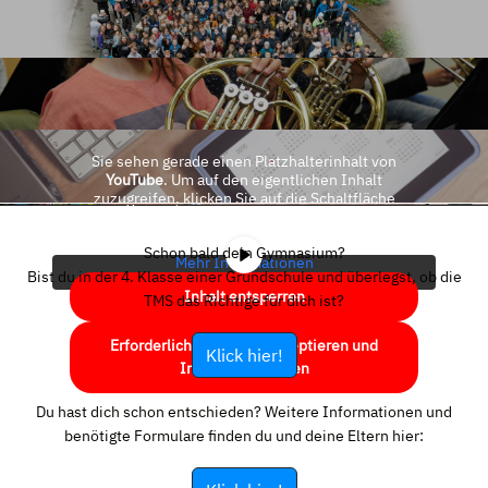
Sie sehen gerade einen Platzhalterinhalt von
YouTube
. Um auf den eigentlichen Inhalt
zuzugreifen, klicken Sie auf die Schaltfläche
unten. Bitte beachten Sie, dass dabei Daten an
Drittanbieter weitergegeben werden.
Schon bald dein Gymnasium?
Mehr Informationen
Bist du in der 4. Klasse einer Grundschule und überlegst, ob die
Inhalt entsperren
TMS das Richtige für dich ist?
Erforderlichen Service akzeptieren und
Klick hier!
Inhalte entsperren
Du hast dich schon entschieden? Weitere Informationen und
benötigte Formulare finden du und deine Eltern hier: