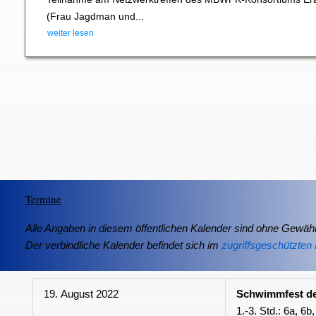
(Frau Jagdman und...
weiter lesen
Termine
Alle Angaben in diesem öffentlichen Kalender sind ohne Gewähr
Der verbindliche Kalender befindet sich im
zugriffsgeschützten 
19. August 2022
Schwimmfest de
1.-3. Std.: 6a, 6b,