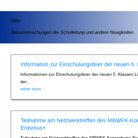
Infos
Bekanntmachungen der Schulleitung und andere Neuigkeiten
Information zur Einschulungsfeier der neuen 5.
Informationen zur Einschulungsfeier der neuen 5. Klassen L
der...
weiter lesen
Teilnahme am Netzwerktreffen des MBWFK-Ko
Erasmus+
Teilnahme am Netzwerktreffen des MBWFK-Konsortiums Er