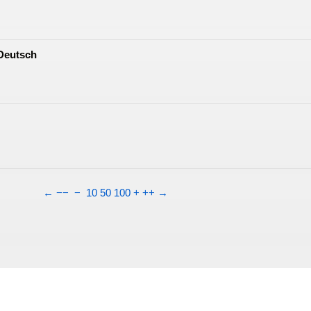
Deutsch
←
−−
−
10
50
100
+
++
→