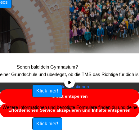
deos
Sie sehen gerade einen Platzhalterinhalt von
YouTube
. Um auf den
eigentlichen Inhalt zuzugreifen, klicken Sie auf die Schaltfläche unten.
Schon bald dein Gymnasium?
Bitte beachten Sie, dass dabei Daten an Drittanbieter weitergegeben
e einer Grundschule und überlegst, ob die TMS das Richtige für dich is
werden.
Mehr Informationen
Klick hier!
Inhalt entsperren
Weitere Informationen und benötigte Formulare finden du und deine E
Erforderlichen Service akzeptieren und Inhalte entsperren
Klick hier!