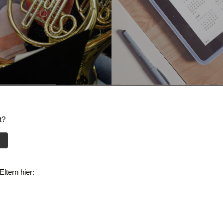
t?
ltern hier: