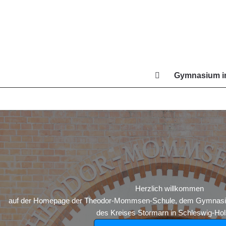
Zum
Inhalt
springen
Gymnasium in
Di
Herzlich willkommen
auf der Homepage der Theodor-Mommsen-Schule, dem Gymnasium
des Kreises Stormarn in Schleswig-Hols