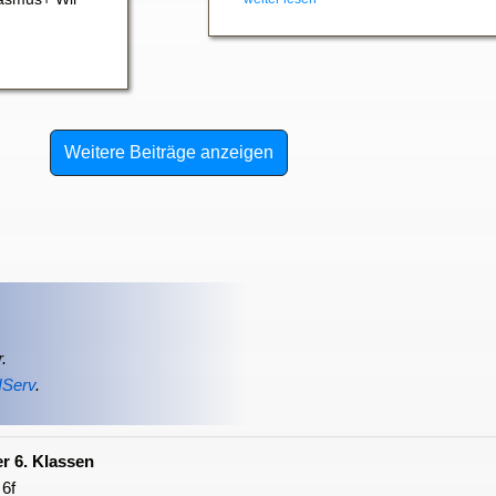
Weitere Beiträge anzeigen
.
IServ
.
r 6. Klassen
 6f