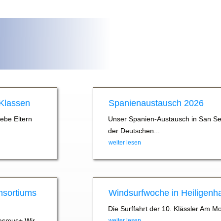
 Klassen
Spanienaustausch 2026
iebe Eltern
Unser Spanien-Austausch in San Se
der Deutschen...
weiter lesen
nsortiums
Windsurfwoche in Heiligenh
Die Surffahrt der 10. Klässler Am M
asmus+ Wir
weiter lesen