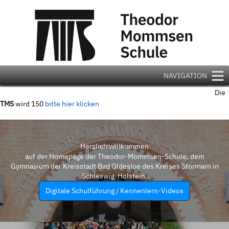
Zum
Inhalt
springen
NAVIGATION
Die
TMS
wird 150
bitte hier klicken
Herzlich willkommen
auf der Homepage der Theodor-Mommsen-Schule, dem
Gymnasium der Kreisstadt Bad Oldesloe des Kreises Stormarn in
Schleswig-Holstein.
Digitale Schulführung / Kennenlern-Videos