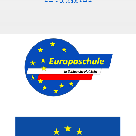
←
−−
−
10
50
100
+
++
→