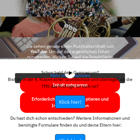
Sie sehen gerade einen Platzhalterinhalt von
YouTube
. Um auf den eigentlichen Inhalt
zuzugreifen, klicken Sie auf die Schaltfläche
unten. Bitte beachten Sie, dass dabei Daten an
Drittanbieter weitergegeben werden.
Schon bald dein Gymnasium?
Mehr Informationen
Bist du in der 4. Klasse einer Grundschule und überlegst, ob die
Inhalt entsperren
TMS das Richtige für dich ist?
Erforderlichen Service akzeptieren und
Klick hier!
Inhalte entsperren
Du hast dich schon entschieden? Weitere Informationen und
benötigte Formulare finden du und deine Eltern hier: