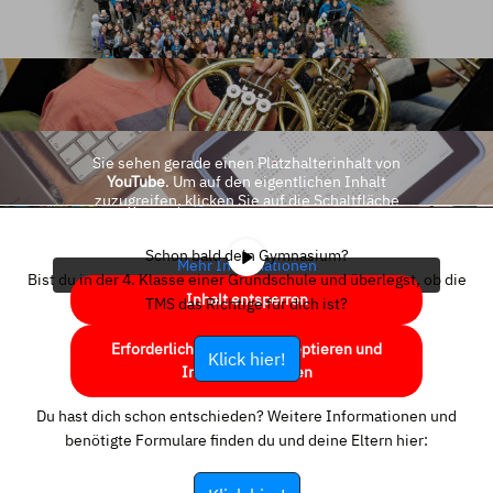
Sie sehen gerade einen Platzhalterinhalt von
YouTube
. Um auf den eigentlichen Inhalt
zuzugreifen, klicken Sie auf die Schaltfläche
unten. Bitte beachten Sie, dass dabei Daten an
Drittanbieter weitergegeben werden.
Schon bald dein Gymnasium?
Mehr Informationen
Bist du in der 4. Klasse einer Grundschule und überlegst, ob die
Inhalt entsperren
TMS das Richtige für dich ist?
Erforderlichen Service akzeptieren und
Klick hier!
Inhalte entsperren
Du hast dich schon entschieden? Weitere Informationen und
benötigte Formulare finden du und deine Eltern hier: