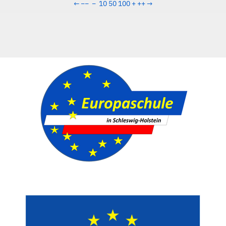
←
−−
−
10
50
100
+
++
→