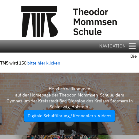
Zum
Inhalt
springen
NAVIGATION
Die
TMS
wird 150
bitte hier klicken
Herzlich willkommen
auf der Homepage der Theodor-Mommsen-Schule, dem
Gymnasium der Kreisstadt Bad Oldesloe des Kreises Stormarn in
Schleswig-Holstein.
Digitale Schulführung / Kennenlern-Videos