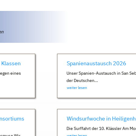
ten
. Klassen
Spanienaustausch 2026
Wegen eines
Unser Spanien-Austausch in San Seb
der Deutschen...
weiter lesen
nsortiums
Windsurfwoche in Heiligen
Die Surffahrt der 10. Klässler Am Mo
asmus+ Wir
weiter lesen