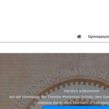
Zum
Inhalt
springen
Gymnasium 
Di
Herzlich willkommen
auf der Homepage der Theodor-Mommsen-Schule, dem Gym
Oldesloe des Kreises Stormarn in Schleswi