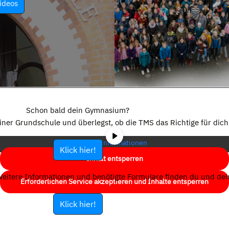
ideos
Sie sehen gerade einen Platzhalterinhalt von
YouTube
. Um auf den
eigentlichen Inhalt zuzugreifen, klicken Sie auf die Schaltfläche unten.
Schon bald dein Gymnasium?
Bitte beachten Sie, dass dabei Daten an Drittanbieter weitergegeben
einer Grundschule und überlegst, ob die TMS das Richtige für dich 
werden.
Mehr Informationen
Klick hier!
Inhalt entsperren
eitere Informationen und benötigte Formulare finden du und dein
Erforderlichen Service akzeptieren und Inhalte entsperren
Klick hier!