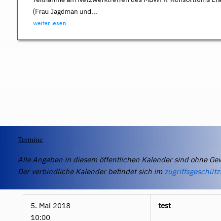
(Frau Jagdman und...
weiter lesen
Termine
Alle Angaben in diesem öffentlichen Kalender sind ohne Ge
Der verbindliche Kalender befindet sich im
zugriffsgeschütz
5. Mai 2018
test
10:00