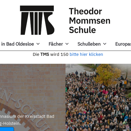
in Bad Oldesloe
Fächer
Schulleben
Europa
e
TMS
wird 150
bitte hier klicken
nasium der Kreisstadt Bad
g-Holstein.