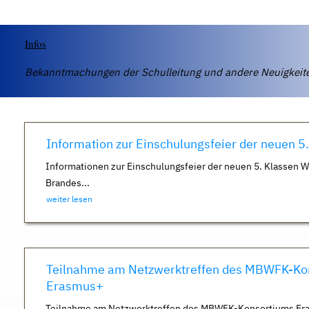
Infos
Bekanntmachungen der Schulleitung und andere Neuigkei
Information zur Einschulungsfeier der neuen 5
Informationen zur Einschulungsfeier der neuen 5. Klassen 
Brandes...
weiter lesen
Teilnahme am Netzwerktreffen des MBWFK-Ko
Erasmus+
Teilnahme am Netzwerktreffen des MBWFK-Konsortiums Er