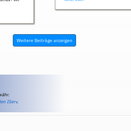
Weitere Beiträge anzeigen
währ.
ten IServ
.