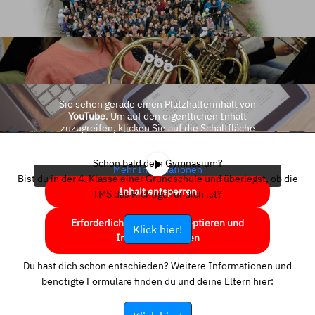
Sie sehen gerade einen Platzhalterinhalt von
YouTube
. Um auf den eigentlichen Inhalt
zuzugreifen, klicken Sie auf die Schaltfläche
unten. Bitte beachten Sie, dass dabei Daten an
Drittanbieter weitergegeben werden.
Schon bald dein Gymnasium?
Mehr Informationen
Bist du in der 4. Klasse einer Grundschule und überlegst, ob die
Inhalt entsperren
TMS das Richtige für dich ist?
Erforderlichen Service akzeptieren und
Klick hier!
Inhalte entsperren
Du hast dich schon entschieden? Weitere Informationen und
benötigte Formulare finden du und deine Eltern hier: