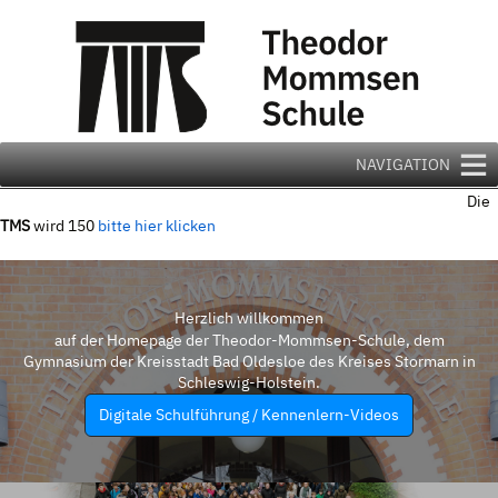
Zum
Inhalt
springen
NAVIGATION
Die
TMS
wird 150
bitte hier klicken
Herzlich willkommen
auf der Homepage der Theodor-Mommsen-Schule, dem
Gymnasium der Kreisstadt Bad Oldesloe des Kreises Stormarn in
Schleswig-Holstein.
Digitale Schulführung / Kennenlern-Videos