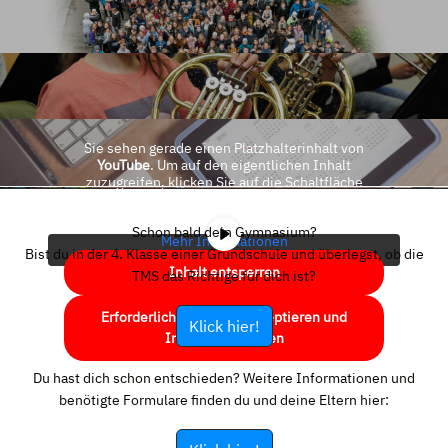
Sie sehen gerade einen Platzhalterinhalt von
YouTube
. Um auf den eigentlichen Inhalt
zuzugreifen, klicken Sie auf die Schaltfläche
unten. Bitte beachten Sie, dass dabei Daten an
Drittanbieter weitergegeben werden.
Schon bald dein Gymnasium?
Mehr Informationen
Bist du in der 4. Klasse einer Grundschule und überlegst, ob die
Inhalt entsperren
TMS das Richtige für dich ist?
Erforderlichen Service akzeptieren und
Klick hier!
Inhalte entsperren
Du hast dich schon entschieden? Weitere Informationen und
benötigte Formulare finden du und deine Eltern hier: