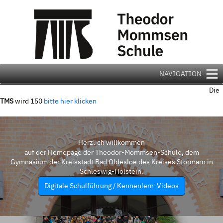
Zum
Inhalt
springen
NAVIGATION
Die
TMS
wird 150
bitte hier klicken
Herzlich willkommen
auf der Homepage der Theodor-Mommsen-Schule, dem
Gymnasium der Kreisstadt Bad Oldesloe des Kreises Stormarn in
Schleswig-Holstein.
Digitale Schulführung / Kennenlern-Videos