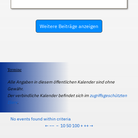
Weitere Beiträge anzeigen
Termine
Alle Angaben in diesem öffentlichen Kalender sind ohne
Gewähr.
Der verbindliche Kalender befindet sich im
zugriffsgeschützten
IServ
.
No events found within criteria
←
−−
−
10
50
100
+
++
→