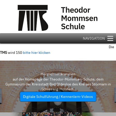
Zum
Inhalt
springen
NAVIGATION
Die
TMS
wird 150
bitte hier klicken
Herzlich willkommen
auf der Homepage der Theodor-Mommsen-Schule, dem
Gymnasium der Kreisstadt Bad Oldesloe des Kreises Stormarn in
Schleswig-Holstein.
Digitale Schulführung / Kennenlern-Videos