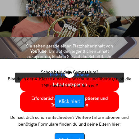
Sie sehen gerade einen Platzhalterinhalt von
YouTube
. Um auf den eigentlichen Inhalt
zuzugreifen, klicken Sie auf die Schaltfläche
unten. Bitte beachten Sie, dass dabei Daten an
Drittanbieter weitergegeben werden.
Schon bald dein Gymnasium?
Mehr Informationen
Bist du in der 4. Klasse einer Grundschule und überlegst, ob die
Inhalt entsperren
TMS das Richtige für dich ist?
Erforderlichen Service akzeptieren und
Klick hier!
Inhalte entsperren
Du hast dich schon entschieden? Weitere Informationen und
benötigte Formulare finden du und deine Eltern hier: