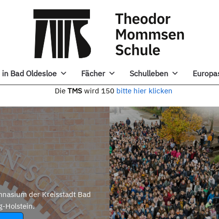
in Bad Oldesloe
Fächer
Schulleben
Europa
e
TMS
wird 150
bitte hier klicken
nasium der Kreisstadt Bad
g-Holstein.