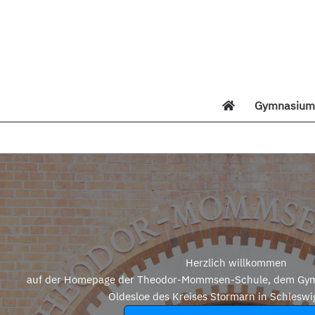
Zum
Inhalt
springen
Gymnasium 
Di
Herzlich willkommen
auf der Homepage der Theodor-Mommsen-Schule, dem Gym
Oldesloe des Kreises Stormarn in Schleswi