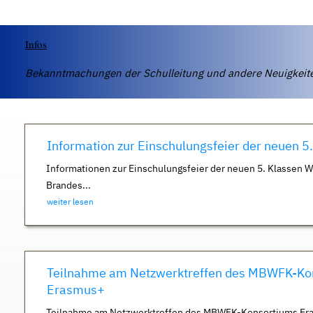
Infos
Bekanntmachungen der Schulleitung und andere Neuigkei
Information zur Einschulungsfeier der neuen 5
Informationen zur Einschulungsfeier der neuen 5. Klassen 
Brandes...
weiter lesen
Teilnahme am Netzwerktreffen des MBWFK-Ko
Erasmus+
Teilnahme am Netzwerktreffen des MBWFK-Konsortiums Er