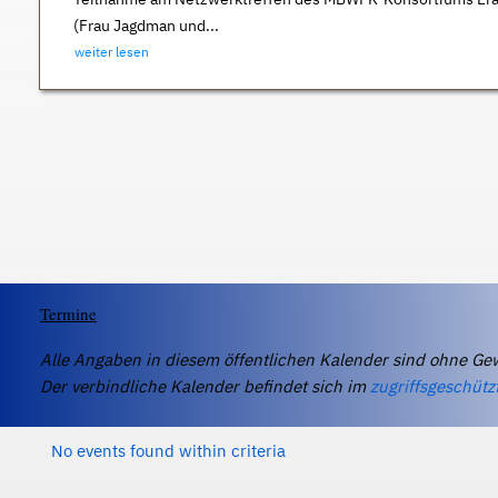
(Frau Jagdman und...
weiter lesen
Termine
Alle Angaben in diesem öffentlichen Kalender sind ohne Ge
Der verbindliche Kalender befindet sich im
zugriffsgeschütz
No events found within criteria