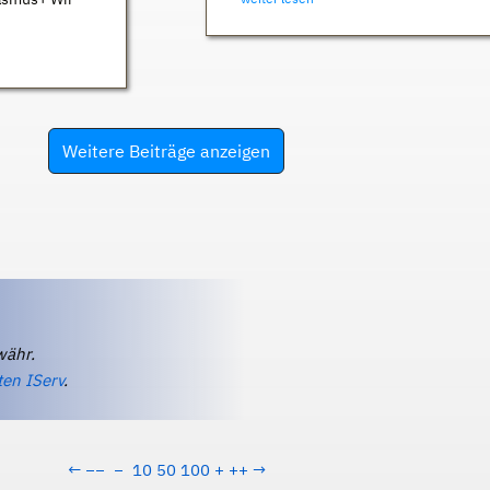
Weitere Beiträge anzeigen
währ.
ten IServ
.
←
−−
−
10
50
100
+
++
→