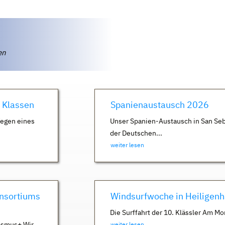
ten
. Klassen
Spanienaustausch 2026
Wegen eines
Unser Spanien-Austausch in San Seb
der Deutschen...
weiter lesen
nsortiums
Windsurfwoche in Heiligen
Die Surffahrt der 10. Klässler Am Mo
asmus+ Wir
weiter lesen