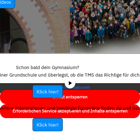
ideos
Sie sehen gerade einen Platzhalterinhalt von
YouTube
. Um auf den
eigentlichen Inhalt zuzugreifen, klicken Sie auf die Schaltfläche unten.
Schon bald dein Gymnasium?
Bitte beachten Sie, dass dabei Daten an Drittanbieter weitergegeben
einer Grundschule und überlegst, ob die TMS das Richtige für dich 
werden.
Mehr Informationen
Klick hier!
Inhalt entsperren
eitere Informationen und benötigte Formulare finden du und dein
Erforderlichen Service akzeptieren und Inhalte entsperren
Klick hier!