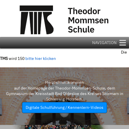
Zum
Inhalt
springen
NAVIGATION
Die
TMS
wird 150
bitte hier klicken
Herzlich willkommen
auf der Homepage der Theodor-Mommsen-Schule, dem
Gymnasium der Kreisstadt Bad Oldesloe des Kreises Stormarn in
Schleswig-Holstein.
Digitale Schulführung / Kennenlern-Videos