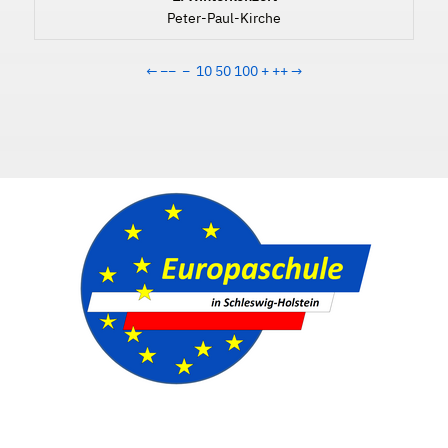
Peter-Paul-Kirche
←
−−
−
10
50
100
+
++
→