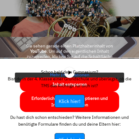
Sie sehen gerade einen Platzhalterinhalt von
YouTube
. Um auf den eigentlichen Inhalt
zuzugreifen, klicken Sie auf die Schaltfläche
unten. Bitte beachten Sie, dass dabei Daten an
Drittanbieter weitergegeben werden.
Schon bald dein Gymnasium?
Mehr Informationen
Bist du in der 4. Klasse einer Grundschule und überlegst, ob die
Inhalt entsperren
TMS das Richtige für dich ist?
Erforderlichen Service akzeptieren und
Klick hier!
Inhalte entsperren
Du hast dich schon entschieden? Weitere Informationen und
benötigte Formulare finden du und deine Eltern hier: