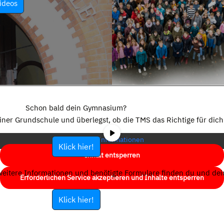
ideos
Sie sehen gerade einen Platzhalterinhalt von
YouTube
. Um auf den
eigentlichen Inhalt zuzugreifen, klicken Sie auf die Schaltfläche unten.
Schon bald dein Gymnasium?
Bitte beachten Sie, dass dabei Daten an Drittanbieter weitergegeben
einer Grundschule und überlegst, ob die TMS das Richtige für dich 
werden.
Mehr Informationen
Klick hier!
Inhalt entsperren
eitere Informationen und benötigte Formulare finden du und dein
Erforderlichen Service akzeptieren und Inhalte entsperren
Klick hier!