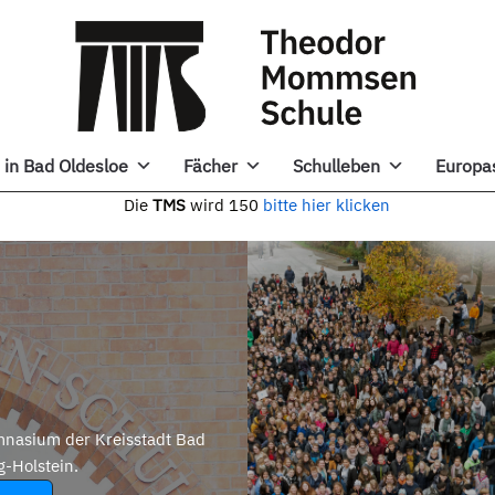
in Bad Oldesloe
Fächer
Schulleben
Europa
e
TMS
wird 150
bitte hier klicken
nasium der Kreisstadt Bad
g-Holstein.