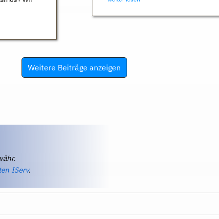
Weitere Beiträge anzeigen
währ.
ten IServ
.