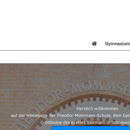
Zum
Inhalt
springen
Gymnasium 
Di
Herzlich willkommen
auf der Homepage der Theodor-Mommsen-Schule, dem Gym
Oldesloe des Kreises Stormarn in Schleswi