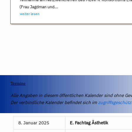
(Frau Jagdman und...
weiter lesen
Termine
Alle Angaben in diesem öffentlichen Kalender sind ohne Ge
Der verbindliche Kalender befindet sich im
zugriffsgeschütz
8. Januar 2025
E. Fachtag Ästhetik