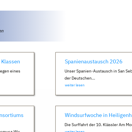
ten
. Klassen
Spanienaustausch 2026
Wegen eines
Unser Spanien-Austausch in San Seb
der Deutschen...
weiter lesen
nsortiums
Windsurfwoche in Heiligen
Die Surffahrt der 10. Klässler Am Mo
asmus+ Wir
weiter lesen