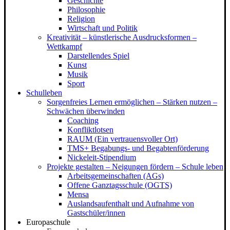
Geschichte
Philosophie
Religion
Wirtschaft und Politik
Kreativität – künstlerische Ausdrucksformen –
Wettkampf
Darstellendes Spiel
Kunst
Musik
Sport
Schulleben
Sorgenfreies Lernen ermöglichen – Stärken nutzen –
Schwächen überwinden
Coaching
Konfliktlotsen
RAUM (Ein vertrauensvoller Ort)
TMS+ Begabungs- und Begabtenförderung
Nickeleit-Stipendium
Projekte gestalten – Neigungen fördern – Schule leben
Arbeitsgemeinschaften (AGs)
Offene Ganztagsschule (OGTS)
Mensa
Auslandsaufenthalt und Aufnahme von
Gastschüler/innen
Europaschule