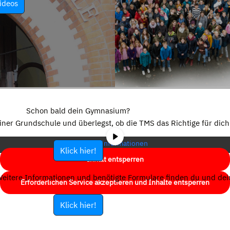
ideos
Sie sehen gerade einen Platzhalterinhalt von
YouTube
. Um auf den
eigentlichen Inhalt zuzugreifen, klicken Sie auf die Schaltfläche unten.
Schon bald dein Gymnasium?
Bitte beachten Sie, dass dabei Daten an Drittanbieter weitergegeben
einer Grundschule und überlegst, ob die TMS das Richtige für dich 
werden.
Mehr Informationen
Klick hier!
Inhalt entsperren
eitere Informationen und benötigte Formulare finden du und dein
Erforderlichen Service akzeptieren und Inhalte entsperren
Klick hier!