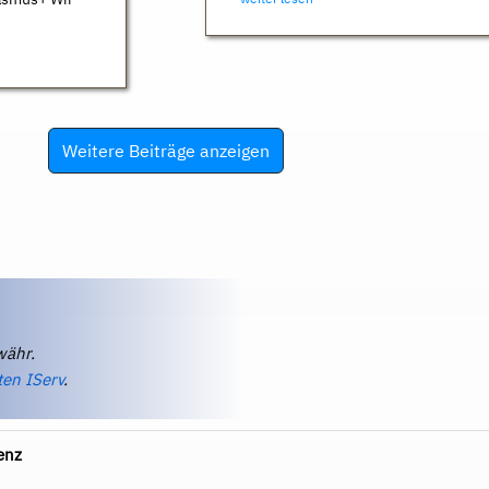
Weitere Beiträge anzeigen
währ.
ten IServ
.
enz