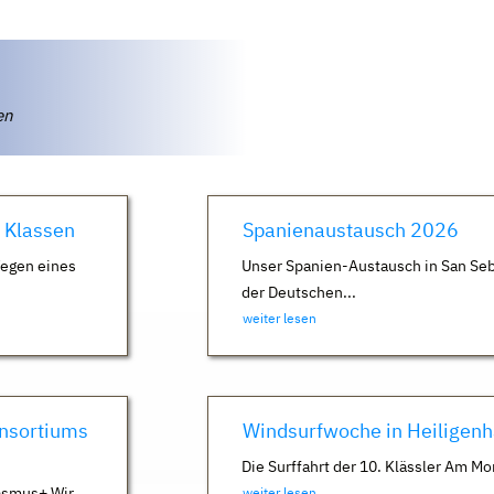
ten
. Klassen
Spanienaustausch 2026
Wegen eines
Unser Spanien-Austausch in San Seb
der Deutschen...
weiter lesen
nsortiums
Windsurfwoche in Heiligen
Die Surffahrt der 10. Klässler Am Mo
asmus+ Wir
weiter lesen