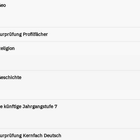
Geo
turprüfung Profilfächer
eligion
Geschichte
ie künftige Jahrgangstufe 7
iturprüfung Kernfach Deutsch