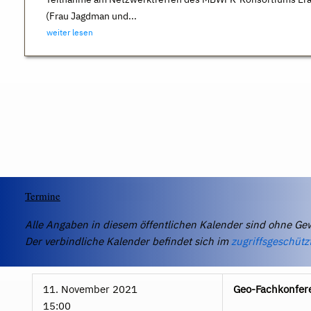
(Frau Jagdman und...
weiter lesen
Termine
Alle Angaben in diesem öffentlichen Kalender sind ohne Ge
Der verbindliche Kalender befindet sich im
zugriffsgeschütz
11. November 2021
Geo-Fachkonfer
15:00