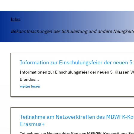
Infos
Bekanntmachungen der Schulleitung und andere Neuigkei
Information zur Einschulungsfeier der neuen 5
Informationen zur Einschulungsfeier der neuen 5. Klassen 
Brandes...
weiter lesen
Teilnahme am Netzwerktreffen des MBWFK-Ko
Erasmus+
Teilnahme am Netzwerktreffen des MBWFK-Konsortiums Er