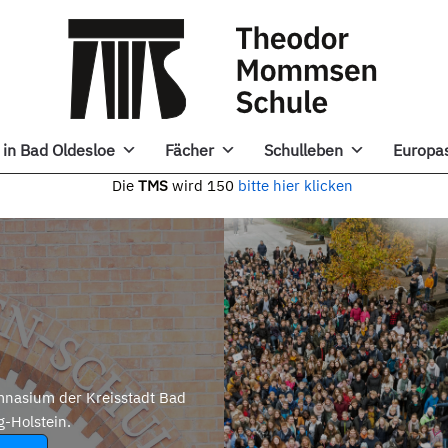
in Bad Oldesloe
Fächer
Schulleben
Europa
e
TMS
wird 150
bitte hier klicken
nasium der Kreisstadt Bad
g-Holstein.