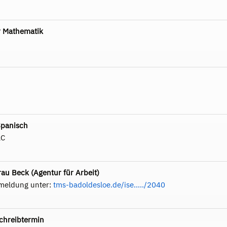
r Mathematik
Spanisch
aC
au Beck (Agentur für Arbeit)
meldung unter:
tms-badoldesloe.de/ise...../2040
chreibtermin