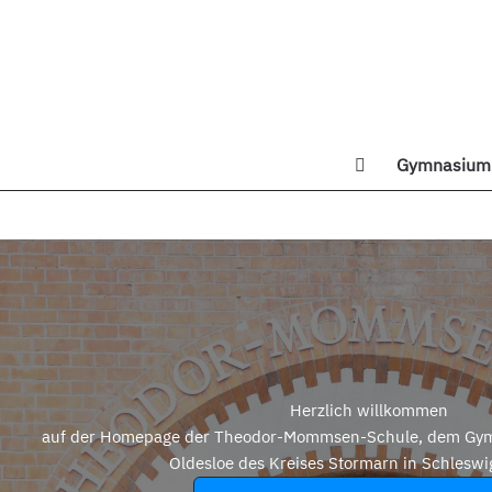
Zum
Inhalt
springen
Gymnasium 
Di
Herzlich willkommen
auf der Homepage der Theodor-Mommsen-Schule, dem Gym
Oldesloe des Kreises Stormarn in Schleswi