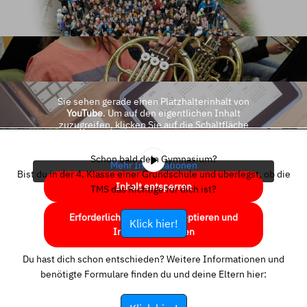
Sie sehen gerade einen Platzhalterinhalt von
YouTube
. Um auf den eigentlichen Inhalt
zuzugreifen, klicken Sie auf die Schaltfläche
unten. Bitte beachten Sie, dass dabei Daten an
Drittanbieter weitergegeben werden.
Schon bald dein Gymnasium?
Mehr Informationen
Bist du in der 4. Klasse einer Grundschule und überlegst, ob die
Inhalt entsperren
TMS das Richtige für dich ist?
Erforderlichen Service akzeptieren und
Klick hier!
Inhalte entsperren
Du hast dich schon entschieden? Weitere Informationen und
benötigte Formulare finden du und deine Eltern hier: