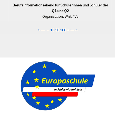
Berufsinformationsabend für Schülerinnen und Schüler der
Q1 und Q2
Organisation: Wnk / Vs
←
−−
−
10
50
100
+
++
→