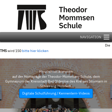
Zum
Inhalt
springen
NAVIGATION
Die
TMS
wird 150
bitte hier klicken
Herzlich willkommen
auf der Homepage der Theodor-Mommsen-Schule, dem
Gymnasium der Kreisstadt Bad Oldesloe des Kreises Stormarn in
Schleswig-Holstein.
Digitale Schulführung / Kennenlern-Videos