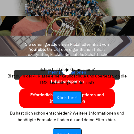
Sie sehen gerade einen Platzhalterinhalt von
YouTube
. Um auf den eigentlichen Inhalt
zuzugreifen, klicken Sie auf die Schaltfläche
unten. Bitte beachten Sie, dass dabei Daten an
Drittanbieter weitergegeben werden.
Schon bald dein Gymnasium?
Mehr Informationen
Bist du in der 4. Klasse einer Grundschule und überlegst, ob die
Inhalt entsperren
TMS das Richtige für dich ist?
Erforderlichen Service akzeptieren und
Klick hier!
Inhalte entsperren
Du hast dich schon entschieden? Weitere Informationen und
benötigte Formulare finden du und deine Eltern hier: