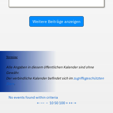
Weitere Beiträge anzeigen
Termine
Alle Angaben in diesem öffentlichen Kalender sind ohne
Gewähr.
Der verbindliche Kalender befindet sich im
zugriffsgeschützten
IServ
.
No events found within criteria
←
−−
−
10
50
100
+
++
→