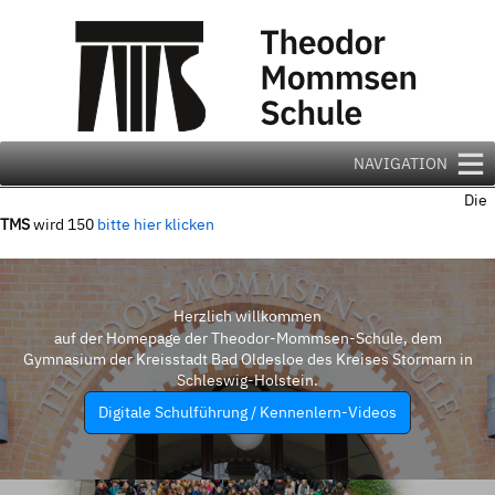
Zum
Inhalt
springen
NAVIGATION
Die
TMS
wird 150
bitte hier klicken
Herzlich willkommen
auf der Homepage der Theodor-Mommsen-Schule, dem
Gymnasium der Kreisstadt Bad Oldesloe des Kreises Stormarn in
Schleswig-Holstein.
Digitale Schulführung / Kennenlern-Videos