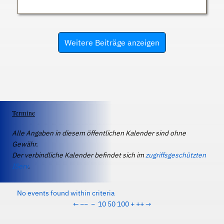
Weitere Beiträge anzeigen
Termine
Alle Angaben in diesem öffentlichen Kalender sind ohne
Gewähr.
Der verbindliche Kalender befindet sich im
zugriffsgeschützten
IServ
.
No events found within criteria
←
−−
−
10
50
100
+
++
→