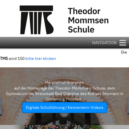
Zum
Inhalt
springen
NAVIGATION
Die
TMS
wird 150
bitte hier klicken
Herzlich willkommen
auf der Homepage der Theodor-Mommsen-Schule, dem
Gymnasium der Kreisstadt Bad Oldesloe des Kreises Stormarn in
Schleswig-Holstein.
Digitale Schulführung / Kennenlern-Videos