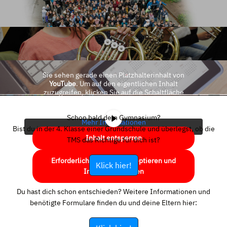
Sie sehen gerade einen Platzhalterinhalt von
YouTube
. Um auf den eigentlichen Inhalt
zuzugreifen, klicken Sie auf die Schaltfläche
unten. Bitte beachten Sie, dass dabei Daten an
Drittanbieter weitergegeben werden.
Schon bald dein Gymnasium?
Mehr Informationen
Bist du in der 4. Klasse einer Grundschule und überlegst, ob die
Inhalt entsperren
TMS das Richtige für dich ist?
Erforderlichen Service akzeptieren und
Klick hier!
Inhalte entsperren
Du hast dich schon entschieden? Weitere Informationen und
benötigte Formulare finden du und deine Eltern hier: