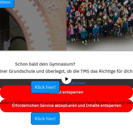
ideos
Sie sehen gerade einen Platzhalterinhalt von
YouTube
. Um auf den
eigentlichen Inhalt zuzugreifen, klicken Sie auf die Schaltfläche unten.
Schon bald dein Gymnasium?
Bitte beachten Sie, dass dabei Daten an Drittanbieter weitergegeben
einer Grundschule und überlegst, ob die TMS das Richtige für dich 
werden.
Mehr Informationen
Klick hier!
Inhalt entsperren
eitere Informationen und benötigte Formulare finden du und dein
Erforderlichen Service akzeptieren und Inhalte entsperren
Klick hier!