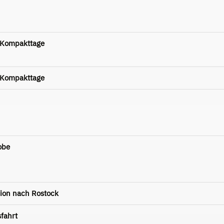
-Kompakttage
-Kompakttage
obe
sion nach Rostock
fahrt