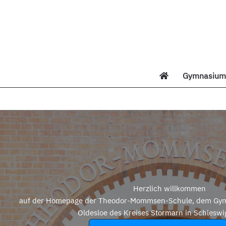
Zum
Inhalt
springen
Gymnasium 
Di
Herzlich willkommen
auf der Homepage der Theodor-Mommsen-Schule, dem Gym
Oldesloe des Kreises Stormarn in Schleswi