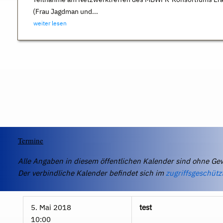
(Frau Jagdman und...
weiter lesen
Termine
Alle Angaben in diesem öffentlichen Kalender sind ohne Ge
Der verbindliche Kalender befindet sich im
zugriffsgeschütz
5. Mai 2018
test
10:00