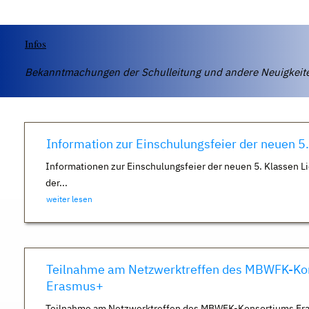
Infos
Bekanntmachungen der Schulleitung und andere Neuigkei
Information zur Einschulungsfeier der neuen 5
Informationen zur Einschulungsfeier der neuen 5. Klassen Li
der...
weiter lesen
Teilnahme am Netzwerktreffen des MBWFK-Ko
Erasmus+
Teilnahme am Netzwerktreffen des MBWFK-Konsortiums Er