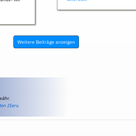
Weitere Beiträge anzeigen
währ.
ten IServ
.