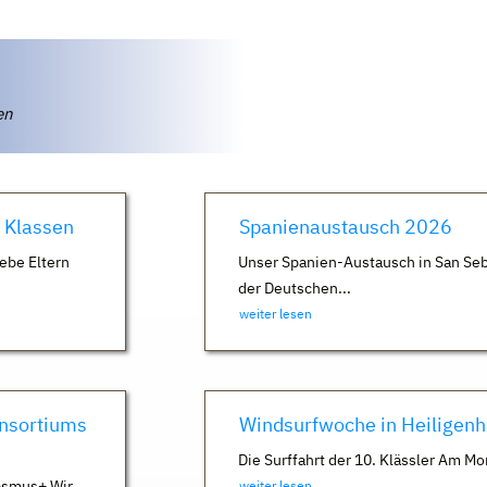
ten
. Klassen
Spanienaustausch 2026
ebe Eltern
Unser Spanien-Austausch in San Seb
der Deutschen...
weiter lesen
nsortiums
Windsurfwoche in Heiligen
Die Surffahrt der 10. Klässler Am Mo
asmus+ Wir
weiter lesen