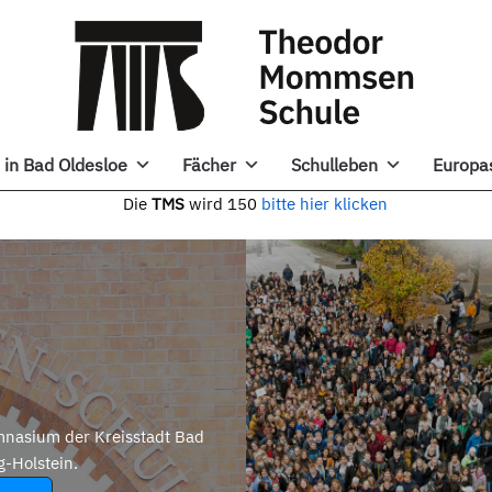
in Bad Oldesloe
Fächer
Schulleben
Europa
e
TMS
wird 150
bitte hier klicken
nasium der Kreisstadt Bad
g-Holstein.