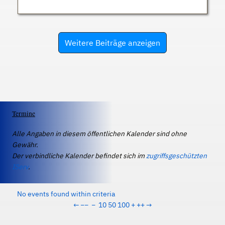
Weitere Beiträge anzeigen
Termine
Alle Angaben in diesem öffentlichen Kalender sind ohne
Gewähr.
Der verbindliche Kalender befindet sich im
zugriffsgeschützten
IServ
.
No events found within criteria
←
−−
−
10
50
100
+
++
→