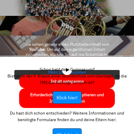
Sie sehen gerade einen Platzhalterinhalt von
YouTube
. Um auf den eigentlichen Inhalt
zuzugreifen, klicken Sie auf die Schaltfläche
unten. Bitte beachten Sie, dass dabei Daten an
Drittanbieter weitergegeben werden.
Schon bald dein Gymnasium?
Mehr Informationen
Bist du in der 4. Klasse einer Grundschule und überlegst, ob die
Inhalt entsperren
TMS das Richtige für dich ist?
Erforderlichen Service akzeptieren und
Klick hier!
Inhalte entsperren
Du hast dich schon entschieden? Weitere Informationen und
benötigte Formulare finden du und deine Eltern hier: