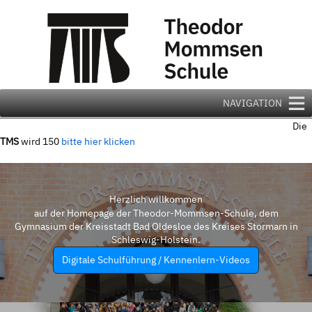
Zum
Inhalt
springen
NAVIGATION
Die
TMS
wird 150
bitte hier klicken
Herzlich willkommen
auf der Homepage der Theodor-Mommsen-Schule, dem
Gymnasium der Kreisstadt Bad Oldesloe des Kreises Stormarn in
Schleswig-Holstein.
Digitale Schulführung / Kennenlern-Videos