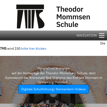
Zum
Inhalt
springen
NAVIGATION
Die
TMS
wird 150
bitte hier klicken
Herzlich willkommen
auf der Homepage der Theodor-Mommsen-Schule, dem
Gymnasium der Kreisstadt Bad Oldesloe des Kreises Stormarn in
Schleswig-Holstein.
Digitale Schulführung / Kennenlern-Videos