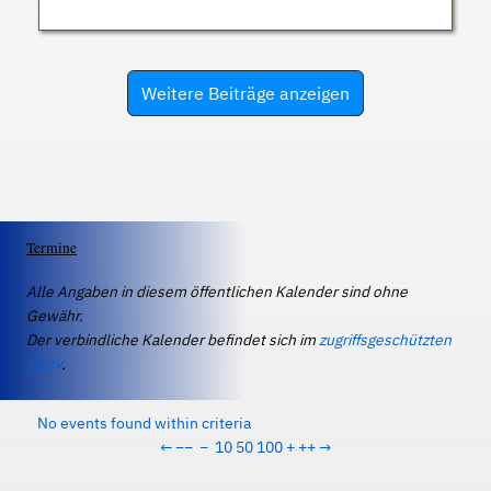
Weitere Beiträge anzeigen
Termine
Alle Angaben in diesem öffentlichen Kalender sind ohne
Gewähr.
Der verbindliche Kalender befindet sich im
zugriffsgeschützten
IServ
.
No events found within criteria
←
−−
−
10
50
100
+
++
→