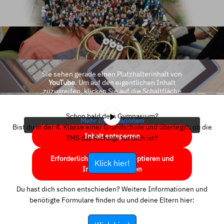
Sie sehen gerade einen Platzhalterinhalt von
YouTube
. Um auf den eigentlichen Inhalt
zuzugreifen, klicken Sie auf die Schaltfläche
unten. Bitte beachten Sie, dass dabei Daten an
Drittanbieter weitergegeben werden.
Schon bald dein Gymnasium?
Mehr Informationen
Bist du in der 4. Klasse einer Grundschule und überlegst, ob die
Inhalt entsperren
TMS das Richtige für dich ist?
Erforderlichen Service akzeptieren und
Klick hier!
Inhalte entsperren
Du hast dich schon entschieden? Weitere Informationen und
benötigte Formulare finden du und deine Eltern hier: