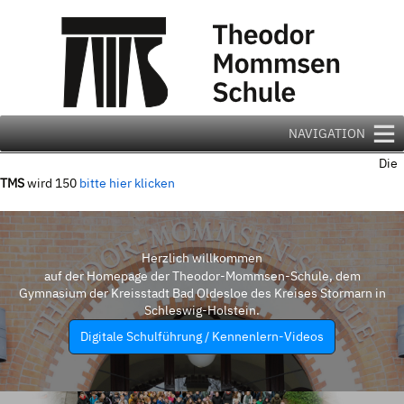
Zum
Inhalt
springen
NAVIGATION
Die
TMS
wird 150
bitte hier klicken
Herzlich willkommen
auf der Homepage der Theodor-Mommsen-Schule, dem
Gymnasium der Kreisstadt Bad Oldesloe des Kreises Stormarn in
Schleswig-Holstein.
Digitale Schulführung / Kennenlern-Videos