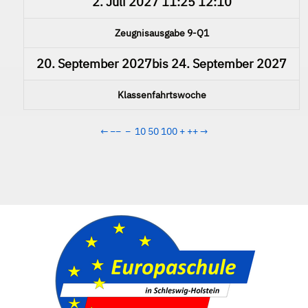
2. Juli 2027
11:25
12:10
Zeugnisausgabe 9-Q1
20. September 2027
bis
24. September 2027
Klassenfahrtswoche
←
−−
−
10
50
100
+
++
→