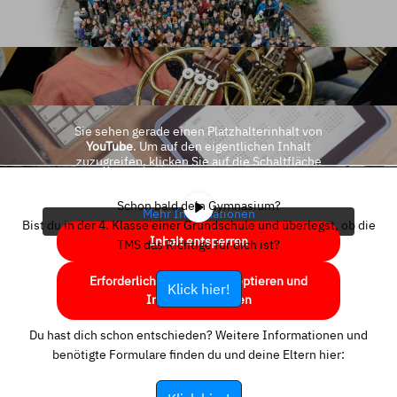
Sie sehen gerade einen Platzhalterinhalt von
YouTube
. Um auf den eigentlichen Inhalt
zuzugreifen, klicken Sie auf die Schaltfläche
unten. Bitte beachten Sie, dass dabei Daten an
Drittanbieter weitergegeben werden.
Schon bald dein Gymnasium?
Mehr Informationen
Bist du in der 4. Klasse einer Grundschule und überlegst, ob die
Inhalt entsperren
TMS das Richtige für dich ist?
Erforderlichen Service akzeptieren und
Klick hier!
Inhalte entsperren
Du hast dich schon entschieden? Weitere Informationen und
benötigte Formulare finden du und deine Eltern hier: