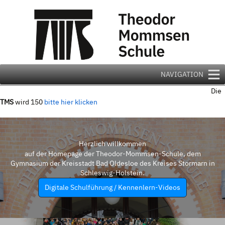
Zum
Inhalt
springen
NAVIGATION
Die
TMS
wird 150
bitte hier klicken
Herzlich willkommen
auf der Homepage der Theodor-Mommsen-Schule, dem
Gymnasium der Kreisstadt Bad Oldesloe des Kreises Stormarn in
Schleswig-Holstein.
Digitale Schulführung / Kennenlern-Videos