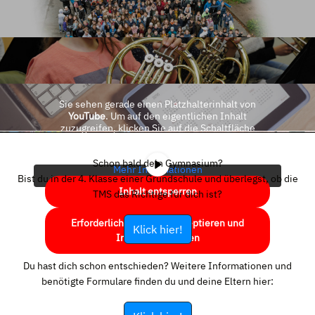
Sie sehen gerade einen Platzhalterinhalt von
YouTube
. Um auf den eigentlichen Inhalt
zuzugreifen, klicken Sie auf die Schaltfläche
unten. Bitte beachten Sie, dass dabei Daten an
Drittanbieter weitergegeben werden.
Schon bald dein Gymnasium?
Mehr Informationen
Bist du in der 4. Klasse einer Grundschule und überlegst, ob die
Inhalt entsperren
TMS das Richtige für dich ist?
Erforderlichen Service akzeptieren und
Klick hier!
Inhalte entsperren
Du hast dich schon entschieden? Weitere Informationen und
benötigte Formulare finden du und deine Eltern hier: