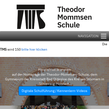
Zum
Inhalt
springen
NAVIGATION
Die
TMS
wird 150
bitte hier klicken
Herzlich willkommen
auf der Homepage der Theodor-Mommsen-Schule, dem
Gymnasium der Kreisstadt Bad Oldesloe des Kreises Stormarn in
Schleswig-Holstein.
Digitale Schulführung / Kennenlern-Videos