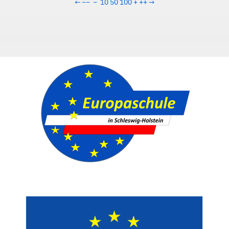
←
−−
−
10
50
100
+
++
→