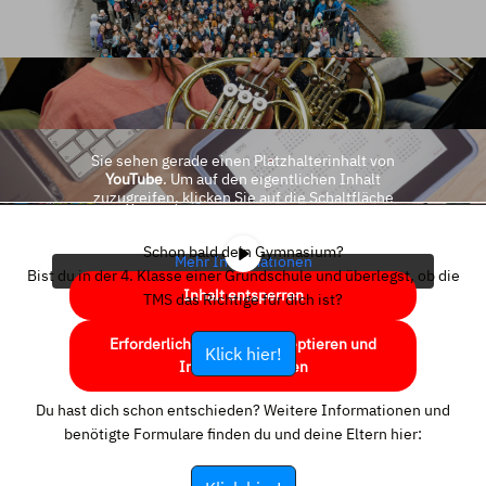
Sie sehen gerade einen Platzhalterinhalt von
YouTube
. Um auf den eigentlichen Inhalt
zuzugreifen, klicken Sie auf die Schaltfläche
unten. Bitte beachten Sie, dass dabei Daten an
Drittanbieter weitergegeben werden.
Schon bald dein Gymnasium?
Mehr Informationen
Bist du in der 4. Klasse einer Grundschule und überlegst, ob die
Inhalt entsperren
TMS das Richtige für dich ist?
Erforderlichen Service akzeptieren und
Klick hier!
Inhalte entsperren
Du hast dich schon entschieden? Weitere Informationen und
benötigte Formulare finden du und deine Eltern hier: