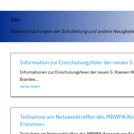
Infos
Bekanntmachungen der Schulleitung und andere Neuigkei
Information zur Einschulungsfeier der neuen 5
Informationen zur Einschulungsfeier der neuen 5. Klassen 
Brandes...
weiter lesen
Teilnahme am Netzwerktreffen des MBWFK-Ko
Erasmus+
Teilnahme am Netzwerktreffen des MBWFK-Konsortiums Er