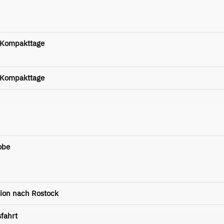
-Kompakttage
-Kompakttage
obe
sion nach Rostock
fahrt