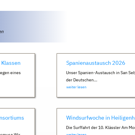
ten
. Klassen
Spanienaustausch 2026
Wegen eines
Unser Spanien-Austausch in San Seb
der Deutschen...
weiter lesen
nsortiums
Windsurfwoche in Heiligen
Die Surffahrt der 10. Klässler Am Mo
asmus+ Wir
weiter lesen