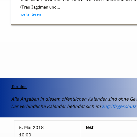
(Frau Jagdman und...
weiter lesen
Termine
Alle Angaben in diesem öffentlichen Kalender sind ohne Ge
Der verbindliche Kalender befindet sich im
zugriffsgeschütz
5. Mai 2018
test
10:00