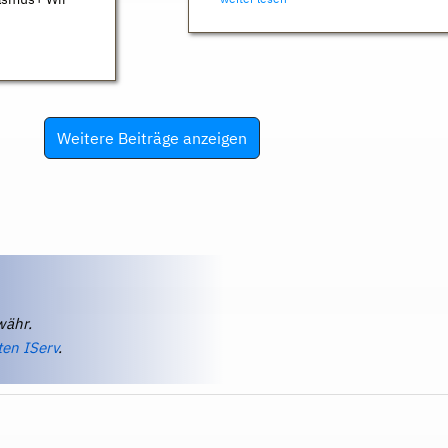
Weitere Beiträge anzeigen
währ.
ten IServ
.