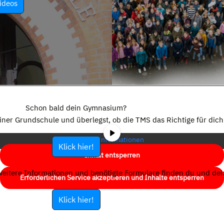
ideos
Sie sehen gerade einen Platzhalterinhalt von
YouTube
. Um auf den
eigentlichen Inhalt zuzugreifen, klicken Sie auf die Schaltfläche unten.
Schon bald dein Gymnasium?
Bitte beachten Sie, dass dabei Daten an Drittanbieter weitergegeben
einer Grundschule und überlegst, ob die TMS das Richtige für dich 
werden.
Mehr Informationen
Klick hier!
Inhalt entsperren
eitere Informationen und benötigte Formulare finden du und dein
Erforderlichen Service akzeptieren und Inhalte entsperren
Klick hier!