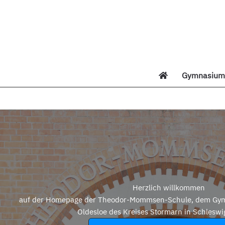
Zum
Inhalt
springen
Gymnasium 
Di
Herzlich willkommen
auf der Homepage der Theodor-Mommsen-Schule, dem Gym
Oldesloe des Kreises Stormarn in Schleswi