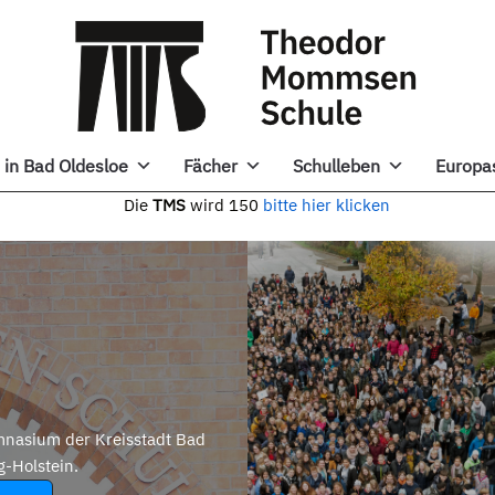
in Bad Oldesloe
Fächer
Schulleben
Europa
e
TMS
wird 150
bitte hier klicken
nasium der Kreisstadt Bad
g-Holstein.