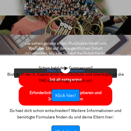
Sie sehen gerade einen Platzhalterinhalt von
YouTube
. Um auf den eigentlichen Inhalt
zuzugreifen, klicken Sie auf die Schaltfläche
unten. Bitte beachten Sie, dass dabei Daten an
Drittanbieter weitergegeben werden.
Schon bald dein Gymnasium?
Mehr Informationen
Bist du in der 4. Klasse einer Grundschule und überlegst, ob die
Inhalt entsperren
TMS das Richtige für dich ist?
Erforderlichen Service akzeptieren und
Klick hier!
Inhalte entsperren
Du hast dich schon entschieden? Weitere Informationen und
benötigte Formulare finden du und deine Eltern hier: