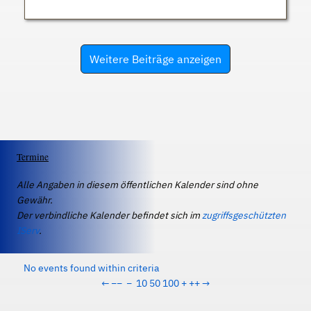
Weitere Beiträge anzeigen
Termine
Alle Angaben in diesem öffentlichen Kalender sind ohne
Gewähr.
Der verbindliche Kalender befindet sich im
zugriffsgeschützten
IServ
.
No events found within criteria
←
−−
−
10
50
100
+
++
→