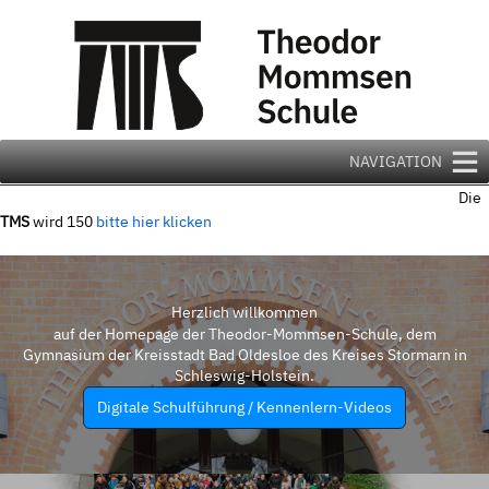
Zum
Inhalt
springen
NAVIGATION
Die
TMS
wird 150
bitte hier klicken
Herzlich willkommen
auf der Homepage der Theodor-Mommsen-Schule, dem
Gymnasium der Kreisstadt Bad Oldesloe des Kreises Stormarn in
Schleswig-Holstein.
Digitale Schulführung / Kennenlern-Videos