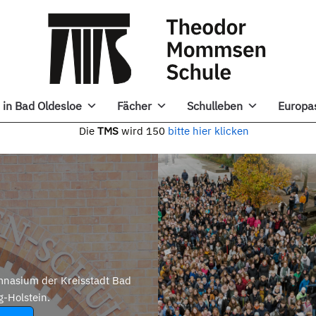
in Bad Oldesloe
Fächer
Schulleben
Europa
e
TMS
wird 150
bitte hier klicken
nasium der Kreisstadt Bad
g-Holstein.