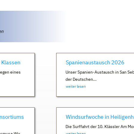
ten
. Klassen
Spanienaustausch 2026
Wegen eines
Unser Spanien-Austausch in San Seb
der Deutschen...
weiter lesen
nsortiums
Windsurfwoche in Heiligen
Die Surffahrt der 10. Klässler Am Mo
asmus+ Wir
weiter lesen