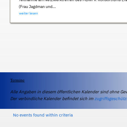
(Frau Jagdman und...
weiter lesen
Termine
Alle Angaben in diesem öffentlichen Kalender sind ohne Ge
Der verbindliche Kalender befindet sich im
zugriffsgeschütz
No events found within criteria