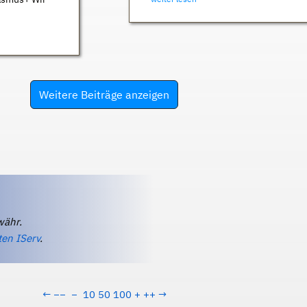
Weitere Beiträge anzeigen
währ.
ten IServ
.
←
−−
−
10
50
100
+
++
→