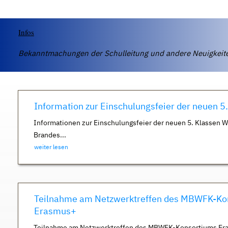
Infos
Bekanntmachungen der Schulleitung und andere Neuigkei
Information zur Einschulungsfeier der neuen 5
Informationen zur Einschulungsfeier der neuen 5. Klassen 
Brandes...
weiter lesen
Teilnahme am Netzwerktreffen des MBWFK-Ko
Erasmus+
Teilnahme am Netzwerktreffen des MBWFK-Konsortiums Er