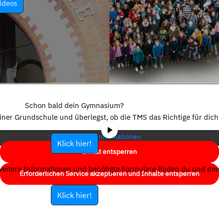
ideos
Sie sehen gerade einen Platzhalterinhalt von
YouTube
. Um auf den
eigentlichen Inhalt zuzugreifen, klicken Sie auf die Schaltfläche unten.
Schon bald dein Gymnasium?
Bitte beachten Sie, dass dabei Daten an Drittanbieter weitergegeben
einer Grundschule und überlegst, ob die TMS das Richtige für dich 
werden.
Mehr Informationen
Klick hier!
Inhalt entsperren
eitere Informationen und benötigte Formulare finden du und dein
Erforderlichen Service akzeptieren und Inhalte entsperren
Klick hier!