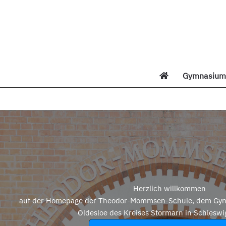
Zum
Inhalt
springen
Gymnasium 
Di
Herzlich willkommen
auf der Homepage der Theodor-Mommsen-Schule, dem Gym
Oldesloe des Kreises Stormarn in Schleswi