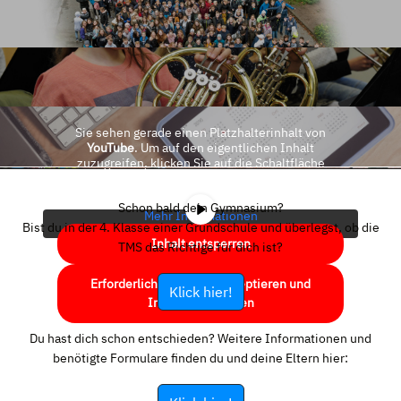
Sie sehen gerade einen Platzhalterinhalt von
YouTube
. Um auf den eigentlichen Inhalt
zuzugreifen, klicken Sie auf die Schaltfläche
unten. Bitte beachten Sie, dass dabei Daten an
Drittanbieter weitergegeben werden.
Schon bald dein Gymnasium?
Mehr Informationen
Bist du in der 4. Klasse einer Grundschule und überlegst, ob die
Inhalt entsperren
TMS das Richtige für dich ist?
Erforderlichen Service akzeptieren und
Klick hier!
Inhalte entsperren
Du hast dich schon entschieden? Weitere Informationen und
benötigte Formulare finden du und deine Eltern hier: