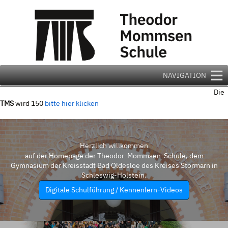
Zum
Inhalt
springen
NAVIGATION
Die
TMS
wird 150
bitte hier klicken
Herzlich willkommen
auf der Homepage der Theodor-Mommsen-Schule, dem
Gymnasium der Kreisstadt Bad Oldesloe des Kreises Stormarn in
Schleswig-Holstein.
Digitale Schulführung / Kennenlern-Videos