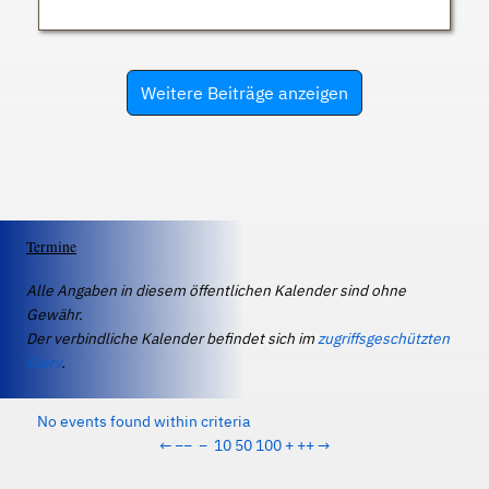
Weitere Beiträge anzeigen
Termine
Alle Angaben in diesem öffentlichen Kalender sind ohne
Gewähr.
Der verbindliche Kalender befindet sich im
zugriffsgeschützten
IServ
.
No events found within criteria
←
−−
−
10
50
100
+
++
→