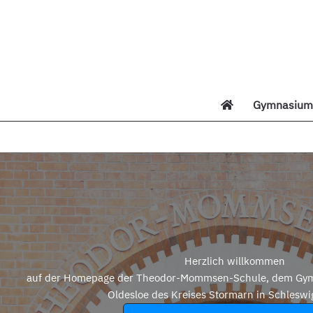
Zum
Inhalt
springen
Gymnasium 
Di
Herzlich willkommen
auf der Homepage der Theodor-Mommsen-Schule, dem Gym
Oldesloe des Kreises Stormarn in Schleswi