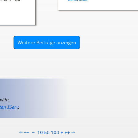
Weitere Beiträge anzeigen
währ.
ten IServ
.
←
−−
−
10
50
100
+
++
→