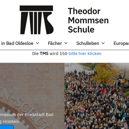
in Bad Oldesloe
Fächer
Schulleben
Europa
e
TMS
wird 150
bitte hier klicken
nasium der Kreisstadt Bad
g-Holstein.