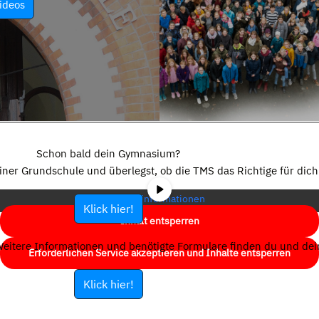
ideos
Sie sehen gerade einen Platzhalterinhalt von
YouTube
. Um auf den
eigentlichen Inhalt zuzugreifen, klicken Sie auf die Schaltfläche unten.
Schon bald dein Gymnasium?
Bitte beachten Sie, dass dabei Daten an Drittanbieter weitergegeben
einer Grundschule und überlegst, ob die TMS das Richtige für dich 
werden.
Mehr Informationen
Klick hier!
Inhalt entsperren
eitere Informationen und benötigte Formulare finden du und dein
Erforderlichen Service akzeptieren und Inhalte entsperren
Klick hier!