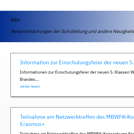
Infos
Bekanntmachungen der Schulleitung und andere Neuigkei
Information zur Einschulungsfeier der neuen 5
Informationen zur Einschulungsfeier der neuen 5. Klassen 
Brandes...
weiter lesen
Teilnahme am Netzwerktreffen des MBWFK-Ko
Erasmus+
Teilnahme am Netzwerktreffen des MBWFK-Konsortiums Er