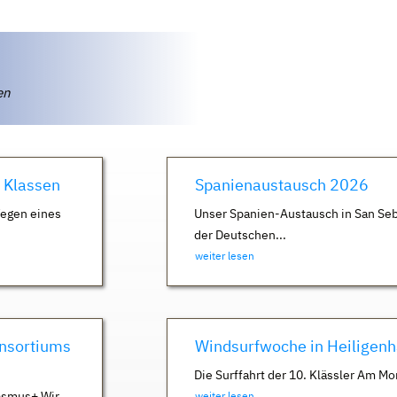
ten
. Klassen
Spanienaustausch 2026
Wegen eines
Unser Spanien-Austausch in San Seb
der Deutschen...
weiter lesen
nsortiums
Windsurfwoche in Heiligen
Die Surffahrt der 10. Klässler Am Mo
asmus+ Wir
weiter lesen