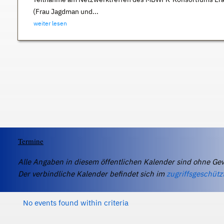
(Frau Jagdman und...
weiter lesen
Termine
Alle Angaben in diesem öffentlichen Kalender sind ohne Ge
Der verbindliche Kalender befindet sich im
zugriffsgeschütz
No events found within criteria