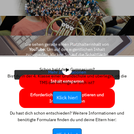
Sie sehen gerade einen Platzhalterinhalt von
YouTube
. Um auf den eigentlichen Inhalt
zuzugreifen, klicken Sie auf die Schaltfläche
unten. Bitte beachten Sie, dass dabei Daten an
Drittanbieter weitergegeben werden.
Schon bald dein Gymnasium?
Mehr Informationen
Bist du in der 4. Klasse einer Grundschule und überlegst, ob die
Inhalt entsperren
TMS das Richtige für dich ist?
Erforderlichen Service akzeptieren und
Klick hier!
Inhalte entsperren
Du hast dich schon entschieden? Weitere Informationen und
benötigte Formulare finden du und deine Eltern hier: