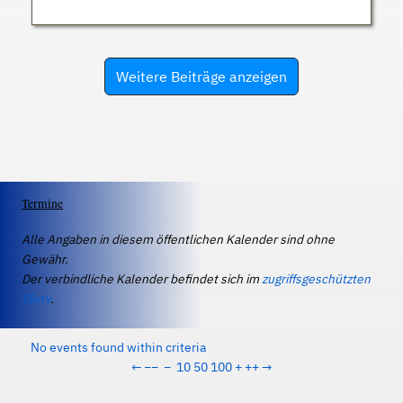
Weitere Beiträge anzeigen
Termine
Alle Angaben in diesem öffentlichen Kalender sind ohne
Gewähr.
Der verbindliche Kalender befindet sich im
zugriffsgeschützten
IServ
.
No events found within criteria
←
−−
−
10
50
100
+
++
→