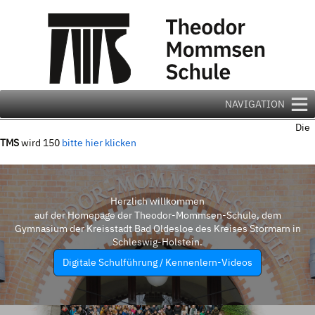
Zum
Inhalt
springen
NAVIGATION
Die
TMS
wird 150
bitte hier klicken
Herzlich willkommen
auf der Homepage der Theodor-Mommsen-Schule, dem
Gymnasium der Kreisstadt Bad Oldesloe des Kreises Stormarn in
Schleswig-Holstein.
Digitale Schulführung / Kennenlern-Videos