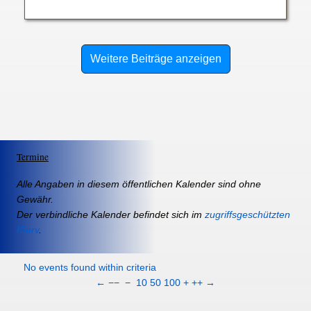
Weitere Beiträge anzeigen
Termine
Alle Angaben in diesem öffentlichen Kalender sind ohne
Gewähr.
Der verbindliche Kalender befindet sich im
zugriffsgeschützten
IServ
.
No events found within criteria
←
−−
−
10
50
100
+
++
→