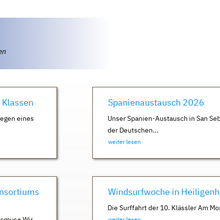
ten
. Klassen
Spanienaustausch 2026
Wegen eines
Unser Spanien-Austausch in San Seb
der Deutschen...
weiter lesen
nsortiums
Windsurfwoche in Heiligen
Die Surffahrt der 10. Klässler Am Mo
asmus+ Wir
weiter lesen