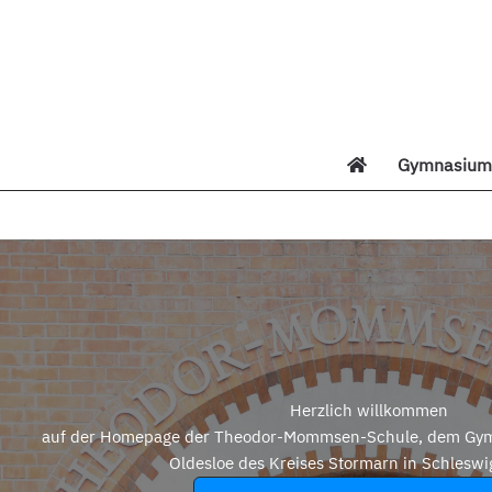
Zum
Inhalt
springen
Gymnasium 
Di
Herzlich willkommen
auf der Homepage der Theodor-Mommsen-Schule, dem Gym
Oldesloe des Kreises Stormarn in Schleswi