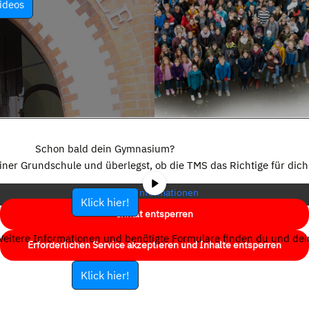
ideos
Sie sehen gerade einen Platzhalterinhalt von
YouTube
. Um auf den
eigentlichen Inhalt zuzugreifen, klicken Sie auf die Schaltfläche unten.
Schon bald dein Gymnasium?
Bitte beachten Sie, dass dabei Daten an Drittanbieter weitergegeben
einer Grundschule und überlegst, ob die TMS das Richtige für dich 
werden.
Mehr Informationen
Klick hier!
Inhalt entsperren
eitere Informationen und benötigte Formulare finden du und dein
Erforderlichen Service akzeptieren und Inhalte entsperren
Klick hier!