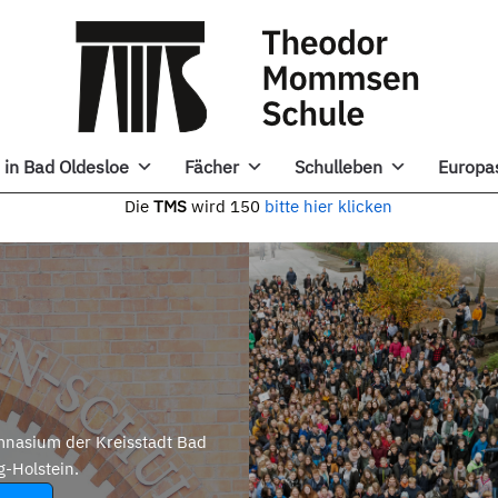
in Bad Oldesloe
Fächer
Schulleben
Europa
e
TMS
wird 150
bitte hier klicken
nasium der Kreisstadt Bad
g-Holstein.