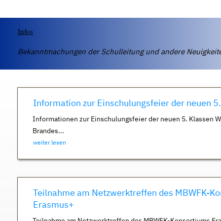
Infos
Bekanntmachungen der Schulleitung und andere Neuigkei
Information zur Einschulungsfeier der neuen 5
Informationen zur Einschulungsfeier der neuen 5. Klassen 
Brandes...
weiter lesen
Teilnahme am Netzwerktreffen des MBWFK-Ko
Erasmus+
Teilnahme am Netzwerktreffen des MBWFK-Konsortiums Er