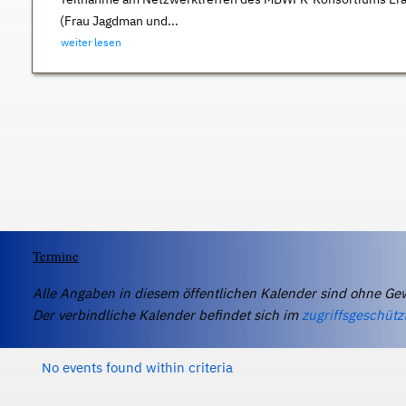
(Frau Jagdman und...
weiter lesen
Termine
Alle Angaben in diesem öffentlichen Kalender sind ohne Ge
Der verbindliche Kalender befindet sich im
zugriffsgeschütz
No events found within criteria