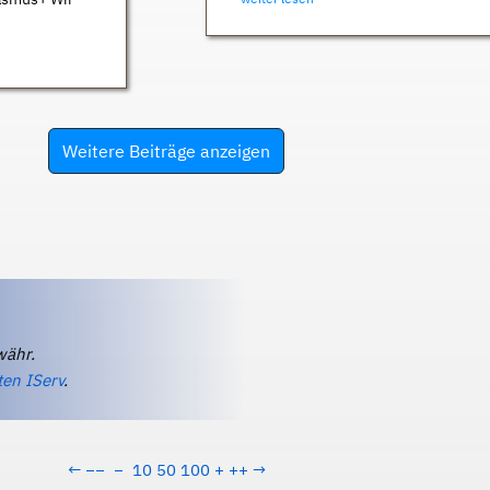
Weitere Beiträge anzeigen
währ.
ten IServ
.
←
−−
−
10
50
100
+
++
→