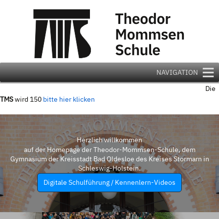
Zum
Inhalt
springen
NAVIGATION
Die
TMS
wird 150
bitte hier klicken
Herzlich willkommen
auf der Homepage der Theodor-Mommsen-Schule, dem
Gymnasium der Kreisstadt Bad Oldesloe des Kreises Stormarn in
Schleswig-Holstein.
Digitale Schulführung / Kennenlern-Videos