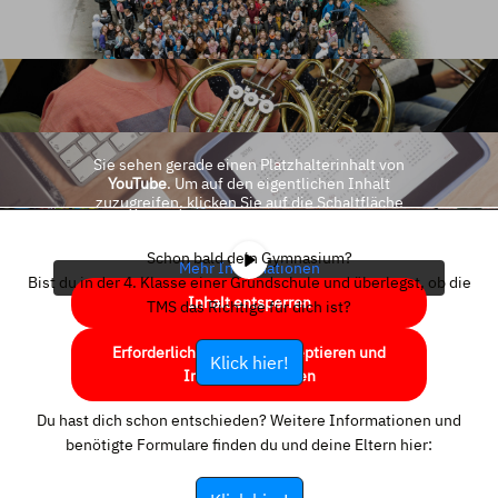
Sie sehen gerade einen Platzhalterinhalt von
YouTube
. Um auf den eigentlichen Inhalt
zuzugreifen, klicken Sie auf die Schaltfläche
unten. Bitte beachten Sie, dass dabei Daten an
Drittanbieter weitergegeben werden.
Schon bald dein Gymnasium?
Mehr Informationen
Bist du in der 4. Klasse einer Grundschule und überlegst, ob die
Inhalt entsperren
TMS das Richtige für dich ist?
Erforderlichen Service akzeptieren und
Klick hier!
Inhalte entsperren
Du hast dich schon entschieden? Weitere Informationen und
benötigte Formulare finden du und deine Eltern hier: