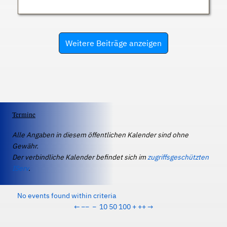
Weitere Beiträge anzeigen
Termine
Alle Angaben in diesem öffentlichen Kalender sind ohne
Gewähr.
Der verbindliche Kalender befindet sich im
zugriffsgeschützten
IServ
.
No events found within criteria
←
−−
−
10
50
100
+
++
→