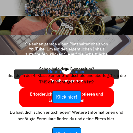
Sie sehen gerade einen Platzhalterinhalt von
YouTube
. Um auf den eigentlichen Inhalt
zuzugreifen, klicken Sie auf die Schaltfläche
unten. Bitte beachten Sie, dass dabei Daten an
Drittanbieter weitergegeben werden.
Schon bald dein Gymnasium?
Mehr Informationen
Bist du in der 4. Klasse einer Grundschule und überlegst, ob die
Inhalt entsperren
TMS das Richtige für dich ist?
Erforderlichen Service akzeptieren und
Klick hier!
Inhalte entsperren
Du hast dich schon entschieden? Weitere Informationen und
benötigte Formulare finden du und deine Eltern hier: