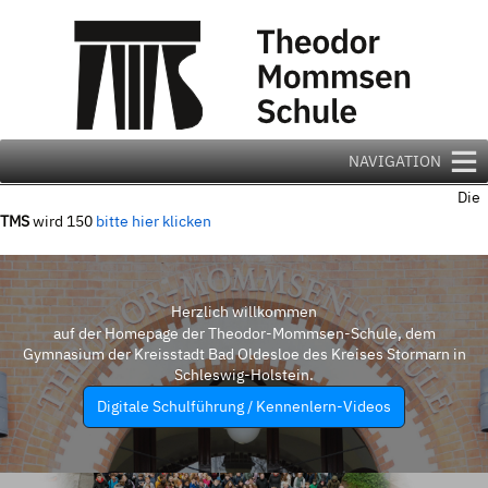
Zum
Inhalt
springen
NAVIGATION
Die
TMS
wird 150
bitte hier klicken
Herzlich willkommen
auf der Homepage der Theodor-Mommsen-Schule, dem
Gymnasium der Kreisstadt Bad Oldesloe des Kreises Stormarn in
Schleswig-Holstein.
Digitale Schulführung / Kennenlern-Videos