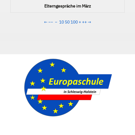
Elterngespräche im März
←
−−
−
10
50
100
+
++
→