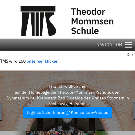
Zum
Inhalt
springen
NAVIGATION
Die
TMS
wird 150
bitte hier klicken
Herzlich willkommen
auf der Homepage der Theodor-Mommsen-Schule, dem
Gymnasium der Kreisstadt Bad Oldesloe des Kreises Stormarn in
Schleswig-Holstein.
Digitale Schulführung / Kennenlern-Videos