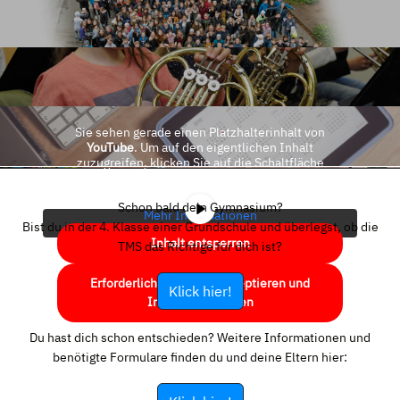
Sie sehen gerade einen Platzhalterinhalt von
YouTube
. Um auf den eigentlichen Inhalt
zuzugreifen, klicken Sie auf die Schaltfläche
unten. Bitte beachten Sie, dass dabei Daten an
Drittanbieter weitergegeben werden.
Schon bald dein Gymnasium?
Mehr Informationen
Bist du in der 4. Klasse einer Grundschule und überlegst, ob die
Inhalt entsperren
TMS das Richtige für dich ist?
Erforderlichen Service akzeptieren und
Klick hier!
Inhalte entsperren
Du hast dich schon entschieden? Weitere Informationen und
benötigte Formulare finden du und deine Eltern hier: