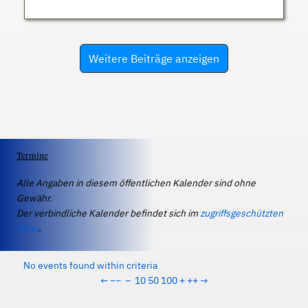
Weitere Beiträge anzeigen
Termine
Alle Angaben in diesem öffentlichen Kalender sind ohne
Gewähr.
Der verbindliche Kalender befindet sich im
zugriffsgeschützten
IServ
.
No events found within criteria
←
−−
−
10
50
100
+
++
→