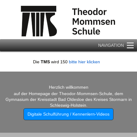
Zum
Inhalt
springen
NAVIGATION
Die
TMS
wird 150
bitte hier klicken
Herzlich willkommen
auf der Homepage der Theodor-Mommsen-Schule, dem
Gymnasium der Kreisstadt Bad Oldesloe des Kreises Stormarn in
Schleswig-Holstein.
Digitale Schulführung / Kennenlern-Videos