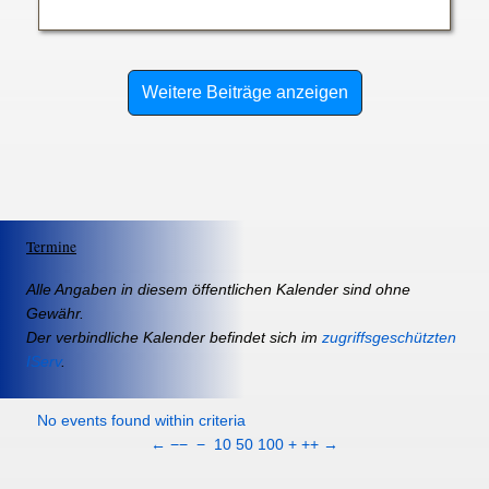
Weitere Beiträge anzeigen
Termine
Alle Angaben in diesem öffentlichen Kalender sind ohne
Gewähr.
Der verbindliche Kalender befindet sich im
zugriffsgeschützten
IServ
.
No events found within criteria
←
−−
−
10
50
100
+
++
→