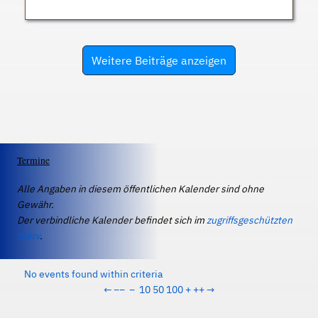
Weitere Beiträge anzeigen
Termine
Alle Angaben in diesem öffentlichen Kalender sind ohne
Gewähr.
Der verbindliche Kalender befindet sich im
zugriffsgeschützten
IServ
.
No events found within criteria
←
−−
−
10
50
100
+
++
→