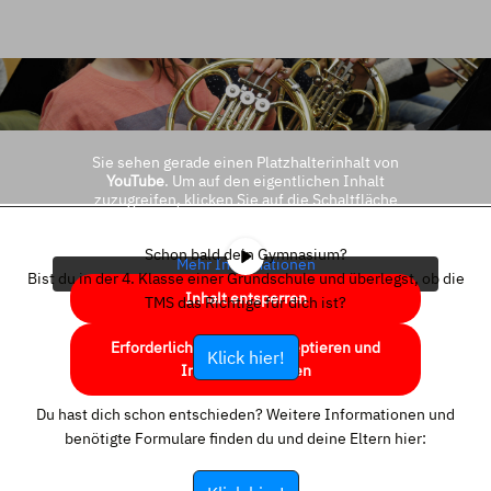
Sie sehen gerade einen Platzhalterinhalt von
YouTube
. Um auf den eigentlichen Inhalt
zuzugreifen, klicken Sie auf die Schaltfläche
unten. Bitte beachten Sie, dass dabei Daten an
Drittanbieter weitergegeben werden.
Schon bald dein Gymnasium?
Mehr Informationen
Bist du in der 4. Klasse einer Grundschule und überlegst, ob die
Inhalt entsperren
TMS das Richtige für dich ist?
Erforderlichen Service akzeptieren und
Klick hier!
Inhalte entsperren
Du hast dich schon entschieden? Weitere Informationen und
benötigte Formulare finden du und deine Eltern hier: