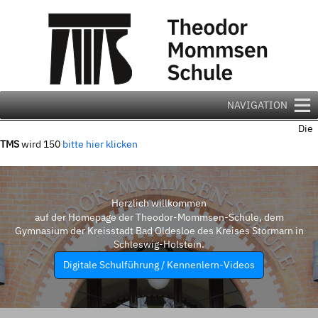
Zum
Inhalt
springen
NAVIGATION
Die
TMS
wird 150
bitte hier klicken
Herzlich willkommen
auf der Homepage der Theodor-Mommsen-Schule, dem
Gymnasium der Kreisstadt Bad Oldesloe des Kreises Stormarn in
Schleswig-Holstein.
Digitale Schulführung / Kennenlern-Videos