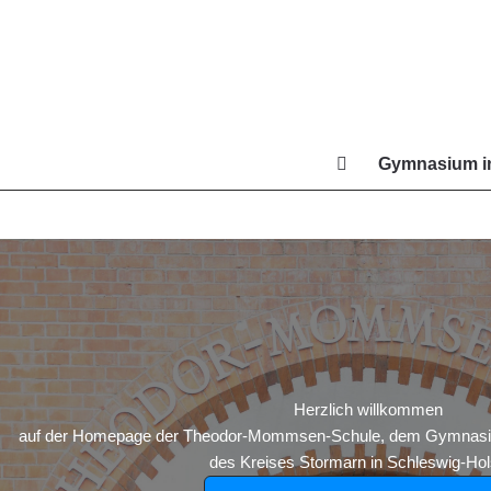
Zum
Inhalt
springen
Gymnasium in
Di
Herzlich willkommen
auf der Homepage der Theodor-Mommsen-Schule, dem Gymnasium
des Kreises Stormarn in Schleswig-Hols