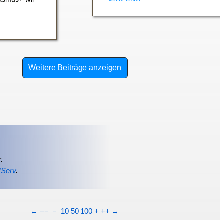
Weitere Beiträge anzeigen
.
IServ
.
←
−−
−
10
50
100
+
++
→