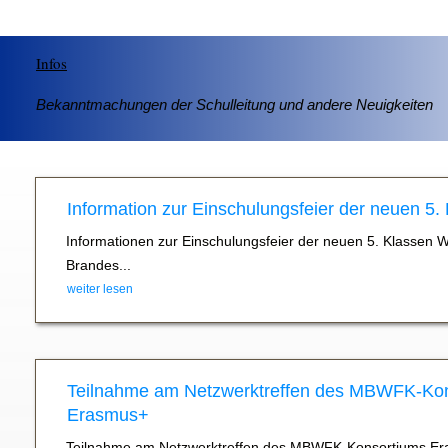
Infos
Bekanntmachungen der Schulleitung und andere Neuigkeiten
Information zur Einschulungsfeier der neuen 5.
Informationen zur Einschulungsfeier der neuen 5. Klassen 
Brandes...
weiter lesen
Teilnahme am Netzwerktreffen des MBWFK-Ko
Erasmus+
Teilnahme am Netzwerktreffen des MBWFK-Konsortiums Er