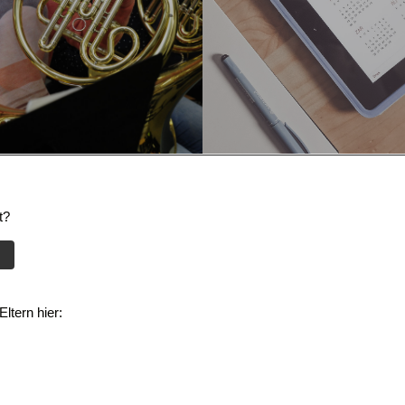
t?
ltern hier: