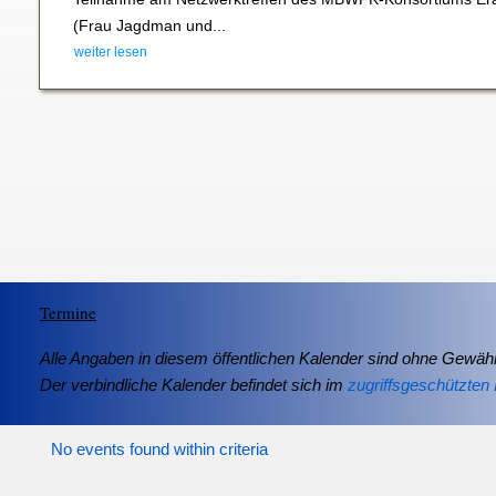
(Frau Jagdman und...
weiter lesen
Termine
Alle Angaben in diesem öffentlichen Kalender sind ohne Gewähr
Der verbindliche Kalender befindet sich im
zugriffsgeschützten 
No events found within criteria